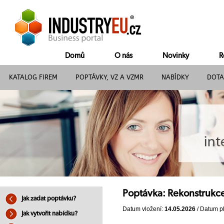
Domů
O nás
Novinky
R
KATALOG FIREM
POPTÁVKY, VZ A VZMR
NABÍDKY
DOTA
Poptávka: Rekonstrukce
Jak zadat poptávku?
Datum vložení:
14.05.2026
/ Datum pl
Jak vytvořit nabídku?