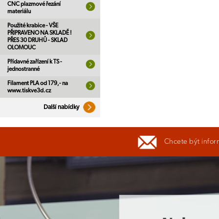
CNC plazmové řezání
materiálu
Použité krabice - VŠE
PŘIPRAVENO NA SKLADĚ !
PŘES 30 DRUHŮ - SKLAD
OLOMOUC
Přídavné zařízení k TS -
jednostranné
Filament PLA od 179,- na
www.tiskve3d.cz
Další nabídky
Chcete být infor