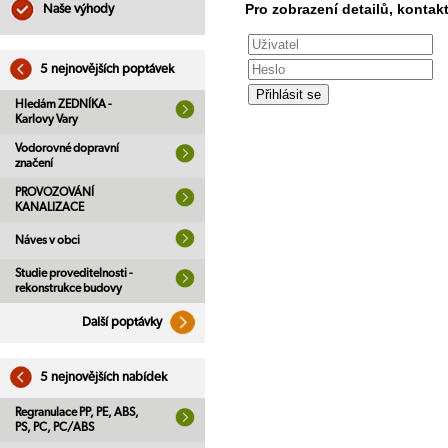
Pro zobrazení detailů, kontakt
Naše výhody
5 nejnovějších poptávek
Hledám ZEDNÍKA -
Karlovy Vary
Vodorovné dopravní
značení
PROVOZOVÁNÍ
KANALIZACE
Náves v obci
Studie proveditelnosti -
rekonstrukce budovy
Další poptávky
5 nejnovějších nabídek
Regranulace PP, PE, ABS,
PS, PC, PC/ABS