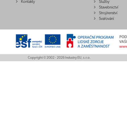
Kontakty
Služby
Stavebnictví
Strojírenství
Svařování
Copyright © 2002 - 2026 Industry EU, s.r.o.