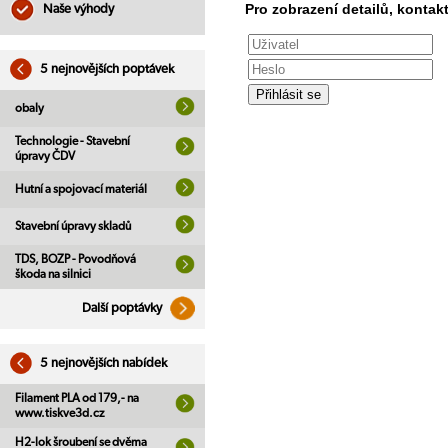
Pro zobrazení detailů, kontakt
Naše výhody
5 nejnovějších poptávek
obaly
Technologie - Stavební
úpravy ČDV
Hutní a spojovací materiál
Stavební úpravy skladů
TDS, BOZP - Povodňová
škoda na silnici
Další poptávky
5 nejnovějších nabídek
Filament PLA od 179,- na
www.tiskve3d.cz
H2-lok šroubení se dvěma