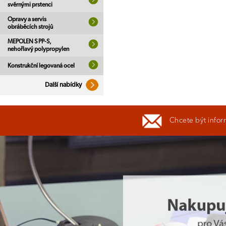
svěrnými prstenci
Opravy a servis
obráběcích strojů
MEPOLEN S PP-S,
nehořlavý polypropylen
Konstrukční legovaná ocel
Další nabídky
Chcete být infor