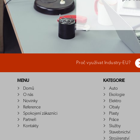
Proč využívat Industry-EU?
MENU
KATEGORIE
Domů
Auto
O nás
Ekologie
Novinky
Elektro
Reference
Obaly
Spokojení zákazníci
Plasty
Partneři
Práce
Kontakty
Služby
Stavebnictví
Strojírenství