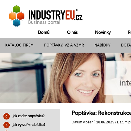
Domů
O nás
Novinky
R
KATALOG FIREM
POPTÁVKY, VZ A VZMR
NABÍDKY
DOTA
Poptávka: Rekonstrukc
Jak zadat poptávku?
Datum vložení:
18.06.2025
/ Datum pl
Jak vytvořit nabídku?