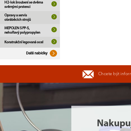
H2-lok šroubení se dvěma
svěrnými prstenci
Opravy a servis
obráběcích strojů
MEPOLEN S PP-S,
nehořlavý polypropylen
Konstrukční legovaná ocel
Další nabídky
Chcete být infor