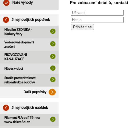
Pro zobrazení detailů, kontakt
Naše výhody
5 nejnovějších poptávek
Hledám ZEDNÍKA -
Karlovy Vary
Vodorovné dopravní
značení
PROVOZOVÁNÍ
KANALIZACE
Náves v obci
Studie proveditelnosti -
rekonstrukce budovy
Další poptávky
5 nejnovějších nabídek
Filament PLA od 179,- na
www.tiskve3d.cz