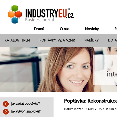
Domů
O nás
Novinky
R
KATALOG FIREM
POPTÁVKY, VZ A VZMR
NABÍDKY
DOTA
Poptávka: Rekonstrukc
Jak zadat poptávku?
Datum vložení:
14.01.2025
/ Datum pl
Jak vytvořit nabídku?