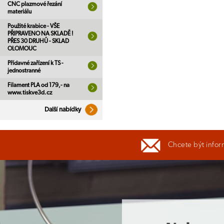
CNC plazmové řezání
materiálu
Použité krabice - VŠE
PŘIPRAVENO NA SKLADĚ !
PŘES 30 DRUHŮ - SKLAD
OLOMOUC
Přídavné zařízení k TS -
jednostranné
Filament PLA od 179,- na
www.tiskve3d.cz
Další nabídky
Chcete být infor