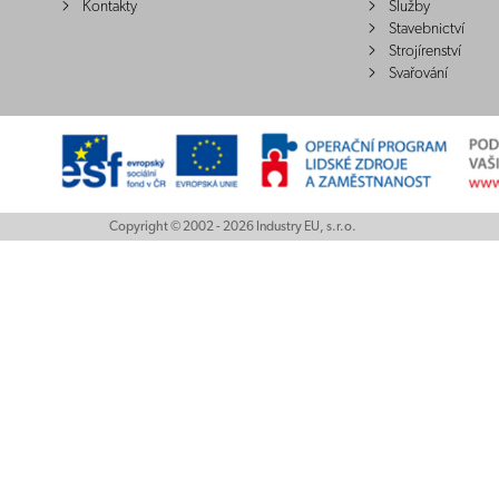
Kontakty
Služby
Stavebnictví
Strojírenství
Svařování
Copyright © 2002 - 2026 Industry EU, s.r.o.