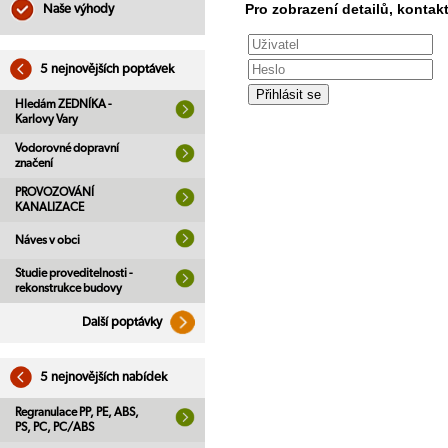
Pro zobrazení detailů, kontakt
Naše výhody
5 nejnovějších poptávek
Hledám ZEDNÍKA -
Karlovy Vary
Vodorovné dopravní
značení
PROVOZOVÁNÍ
KANALIZACE
Náves v obci
Studie proveditelnosti -
rekonstrukce budovy
Další poptávky
5 nejnovějších nabídek
Regranulace PP, PE, ABS,
PS, PC, PC/ABS