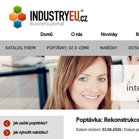
Domů
O nás
Novinky
R
KATALOG FIREM
POPTÁVKY, VZ A VZMR
NABÍDKY
DOTA
Poptávka: Rekonstrukc
Jak zadat poptávku?
Datum vložení:
03.06.2026
/ Datum pl
Jak vytvořit nabídku?