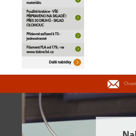
materiálu
Použité krabice - VŠE
PŘIPRAVENO NA SKLADĚ !
PŘES 30 DRUHŮ - SKLAD
OLOMOUC
Přídavné zařízení k TS -
jednostranné
Filament PLA od 179,- na
www.tiskve3d.cz
Další nabídky
Chcete