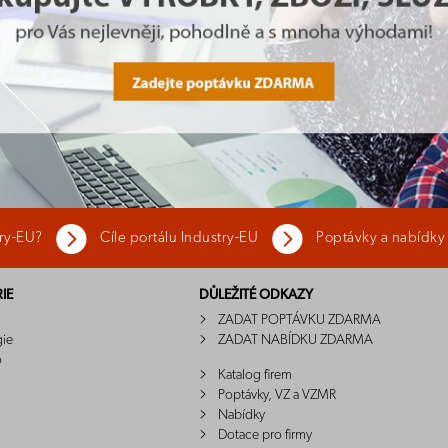
try-EU?
Cíle portálu Industry-EU
Poptávky a nabídky
IE
DŮLEŽITÉ ODKAZY
ZADAT POPTÁVKU ZDARMA
gie
ZADAT NABÍDKU ZDARMA
o
Katalog firem
Poptávky, VZ a VZMR
Nabídky
Dotace pro firmy