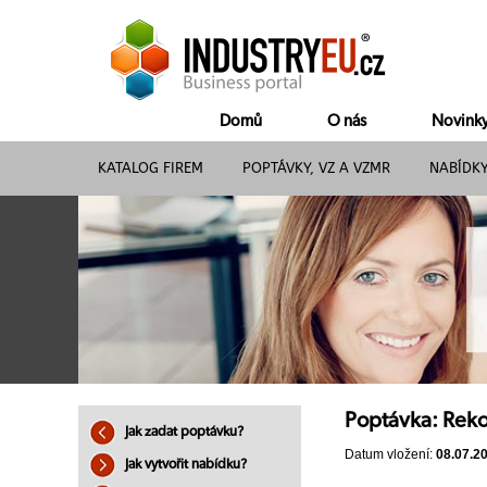
Domů
O nás
Novink
KATALOG FIREM
POPTÁVKY, VZ A VZMR
NABÍDK
Poptávka: Reko
Jak zadat poptávku?
Datum vložení:
08.07.2
Jak vytvořit nabídku?