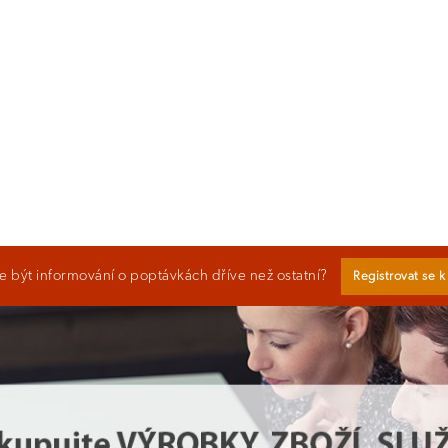
 být informování o poptávkách dříve než ostatní?
Registrovat se 