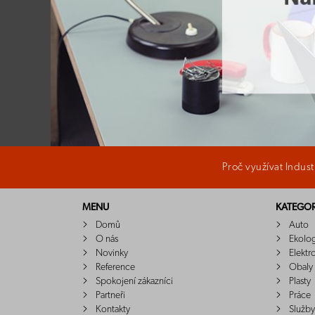
Proč využívat Indus
MENU
KATEGOR
Domů
Auto
O nás
Ekolo
Novinky
Elektr
Reference
Obaly
Spokojení zákazníci
Plasty
Partneři
Práce
Kontakty
Služby