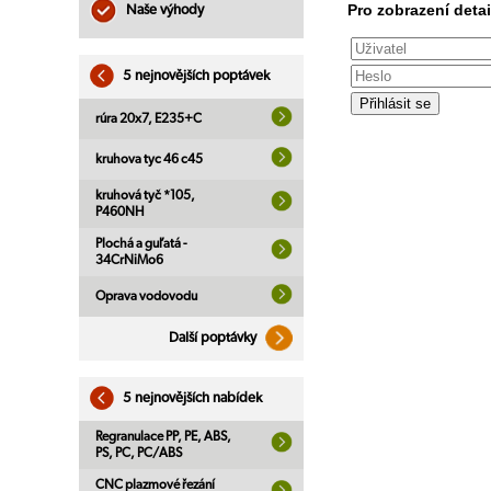
Pro zobrazení detai
Naše výhody
5 nejnovějších poptávek
rúra 20x7, E235+C
kruhova tyc 46 c45
kruhová tyč *105,
P460NH
Plochá a guľatá -
34CrNiMo6
Oprava vodovodu
Další poptávky
5 nejnovějších nabídek
Regranulace PP, PE, ABS,
PS, PC, PC/ABS
CNC plazmové řezání