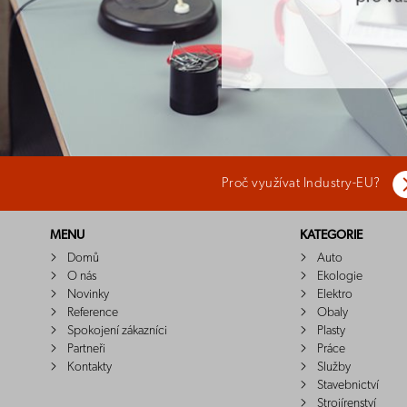
Proč využívat Industry-EU?
MENU
KATEGORIE
Domů
Auto
O nás
Ekologie
Novinky
Elektro
Reference
Obaly
Spokojení zákazníci
Plasty
Partneři
Práce
Kontakty
Služby
Stavebnictví
Strojírenství