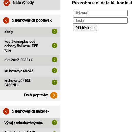
Pro zobrazení detailů, kontakt
Naše výhody
5 nejnovějších poptávek
obaly
Poptáváme plastové
odpady Balíková LDPE
fólie
rúra 20x7, E235+C
kruhova tyc 46 c45
kruhová tyč *105,
P460NH
Další poptávky
5 nejnovějších nabídek
Vývoj a zakázková výroba