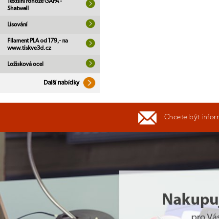
Textilní rohože GAPA -
Shatwell
Lisování
Filament PLA od 179,- na
www.tiskve3d.cz
Ložisková ocel
Další nabídky
Chcete být infor