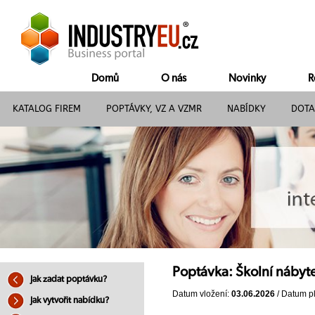
Domů
O nás
Novinky
R
KATALOG FIREM
POPTÁVKY, VZ A VZMR
NABÍDKY
DOTA
Poptávka: Školní nábyt
Jak zadat poptávku?
Datum vložení:
03.06.2026
/ Datum pl
Jak vytvořit nabídku?