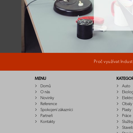
Proč využívat Indus
MENU
KATEGOR
Domů
Auto
O nás
Ekolo
Novinky
Elektr
Reference
Obaly
Spokojení zákazníci
Plasty
Partneři
Práce
Kontakty
Služby
Staveb