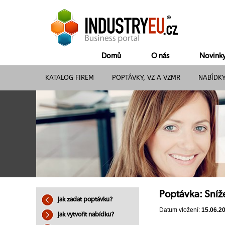
Domů
O nás
Novink
KATALOG FIREM
POPTÁVKY, VZ A VZMR
NABÍDK
Poptávka: Sníž
Jak zadat poptávku?
Datum vložení:
15.06.2
Jak vytvořit nabídku?