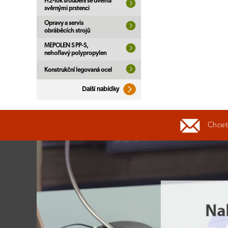
H2-lok šroubení se dvěma
svěrnými prstenci
Opravy a servis
obráběcích strojů
MEPOLEN S PP-S,
nehořlavý polypropylen
Konstrukční legovaná ocel
Další nabídky
Chcete