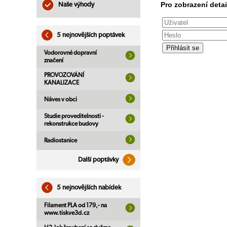
Pro zobrazení detai
Naše výhody
5 nejnovějších poptávek
Vodorovné dopravní
značení
PROVOZOVÁNÍ
KANALIZACE
Náves v obci
Studie proveditelnosti -
rekonstrukce budovy
Radiostanice
Další poptávky
5 nejnovějších nabídek
Filament PLA od 179,- na
www.tiskve3d.cz