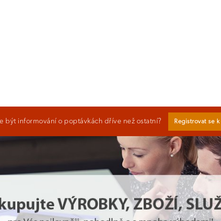
 být informování o poptávkách dříve než ostatní?
Registrovat se 