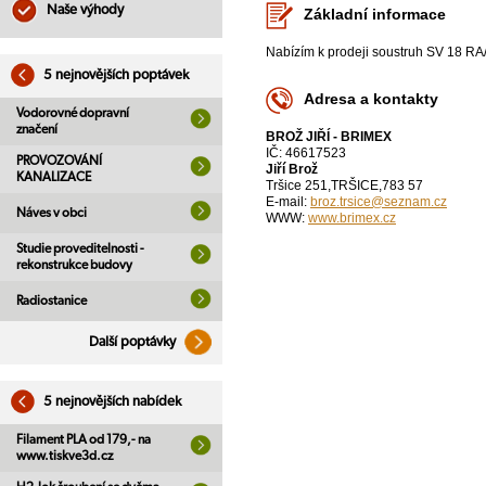
Naše výhody
Základní informace
Nabízím k prodeji soustruh SV 18 RA/
5 nejnovějších poptávek
Adresa a kontakty
Vodorovné dopravní
značení
BROŽ JIŘÍ - BRIMEX
IČ: 46617523
PROVOZOVÁNÍ
Jiří Brož
KANALIZACE
Tršice 251,TRŠICE,783 57
E-mail:
broz.trsice@seznam.cz
Náves v obci
WWW:
www.brimex.cz
Studie proveditelnosti -
rekonstrukce budovy
Radiostanice
Další poptávky
5 nejnovějších nabídek
Filament PLA od 179,- na
www.tiskve3d.cz