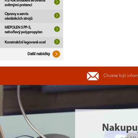
H2-lok šroubení se dvěma
svěrnými prstenci
Opravy a servis
obráběcích strojů
MEPOLEN S PP-S,
nehořlavý polypropylen
Konstrukční legovaná ocel
Další nabídky
Chcete být infor