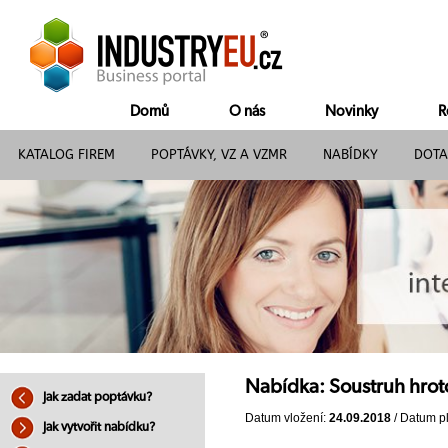
Domů
O nás
Novinky
R
KATALOG FIREM
POPTÁVKY, VZ A VZMR
NABÍDKY
DOTA
Nabídka: Soustruh hro
Jak zadat poptávku?
Datum vložení:
24.09.2018
/ Datum pl
Jak vytvořit nabídku?