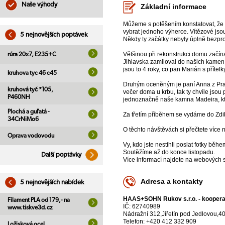
Naše výhody
Základní informace
Můžeme s potěšením konstatovat, že s
vybrat jednoho výherce. Vítězové jsou 
5 nejnovějších poptávek
Někdy ty začátky nebyly úplně bezpro
Většinou při rekonstrukci domu začíná
rúra 20x7, E235+C
Jihlavska zamiloval do našich kamen 
jsou to 4 roky, co pan Marián s příte
kruhova tyc 46 c45
Druhým oceněným je paní Anna z Prah
kruhová tyč *105,
večer doma u krbu, tak ty chvíle jsou
P460NH
jednoznačně naše kamna Madeira, kte
Plochá a guľatá -
Za třetím příběhem se vydáme do Zdi
34CrNiMo6
O těchto návštěvách si přečtete víc
Oprava vodovodu
Vy, kdo jste nestihli poslat fotky bě
Soutěžíme až do konce listopadu.
Další poptávky
Více informací najdete na webových s
Adresa a kontakty
5 nejnovějších nabídek
HAAS+SOHN Rukov s.r.o. - kooper
Filament PLA od 179,- na
IČ: 62740989
www.tiskve3d.cz
Nádražní 312,Jiřetín pod Jedlovou,4
Telefon: +420 412 332 909
Ložisková ocel