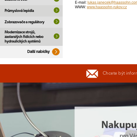
E-mail:
lukas.janecek@haassohn.co
WWW:
www.haassohn-rukov.cz
Průmyslová lepidla
Zobrazovače a regulátory
Modernizace strojů,
zastaralých řídících nebo
hydraulických systémů
Další nabídky
Chcete být infor