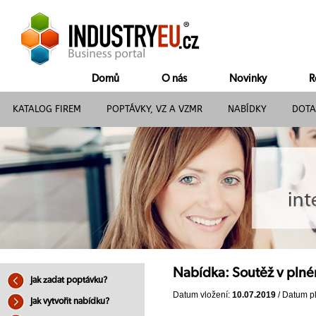
Domů
O nás
Novinky
R
KATALOG FIREM
POPTÁVKY, VZ A VZMR
NABÍDKY
DOTA
Nabídka: Soutěž v plné
Jak zadat poptávku?
Datum vložení:
10.07.2019
/ Datum pl
Jak vytvořit nabídku?