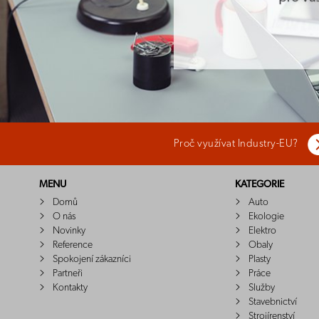
Proč využívat Industry-EU?
MENU
KATEGORIE
Domů
Auto
O nás
Ekologie
Novinky
Elektro
Reference
Obaly
Spokojení zákazníci
Plasty
Partneři
Práce
Kontakty
Služby
Stavebnictví
Strojírenství