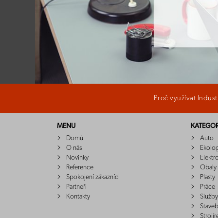
Proč využívat Indus
MENU
KATEGOR
Domů
Auto
O nás
Ekolo
Novinky
Elektr
Reference
Obaly
Spokojení zákazníci
Plasty
Partneři
Práce
Kontakty
Služby
Staveb
Strojír