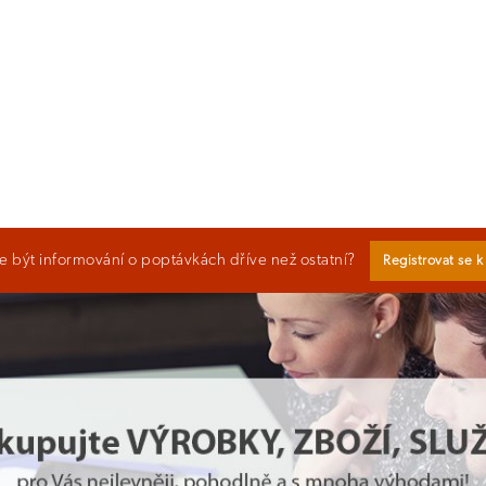
 být informování o poptávkách dříve než ostatní?
Registrovat se 