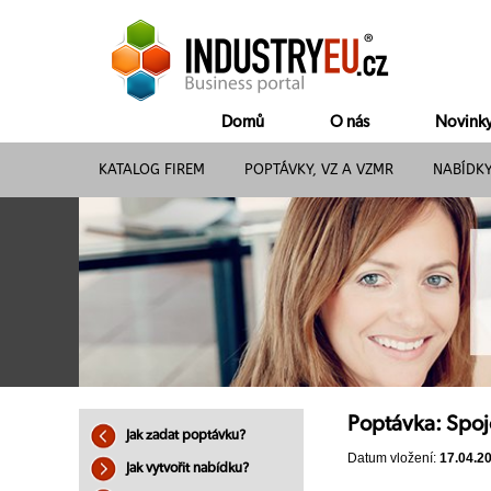
Domů
O nás
Novink
KATALOG FIREM
POPTÁVKY, VZ A VZMR
NABÍDK
Poptávka: Spoj
Jak zadat poptávku?
Datum vložení:
17.04.2
Jak vytvořit nabídku?