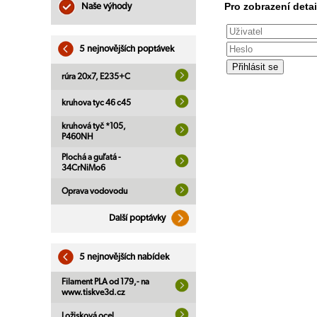
Pro zobrazení detai
Naše výhody
5 nejnovějších poptávek
rúra 20x7, E235+C
kruhova tyc 46 c45
kruhová tyč *105,
P460NH
Plochá a guľatá -
34CrNiMo6
Oprava vodovodu
Další poptávky
5 nejnovějších nabídek
Filament PLA od 179,- na
www.tiskve3d.cz
Ložisková ocel