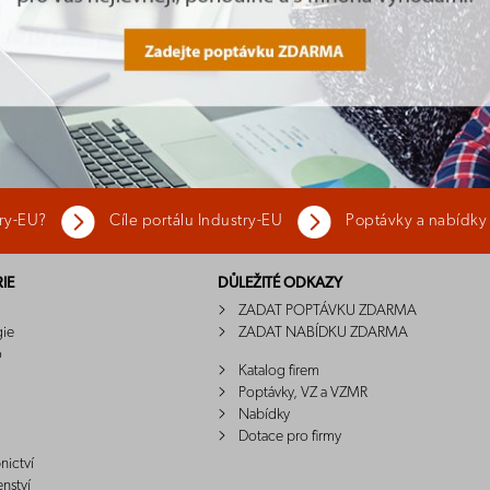
try-EU?
Cíle portálu Industry-EU
Poptávky a nabídky
IE
DŮLEŽITÉ ODKAZY
ZADAT POPTÁVKU ZDARMA
gie
ZADAT NABÍDKU ZDARMA
o
Katalog firem
Poptávky, VZ a VZMR
Nabídky
Dotace pro firmy
nictví
enství