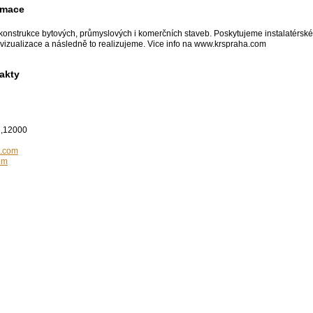
rmace
onstrukce bytových, průmyslových i komerčních staveb. Poskytujeme instalatérské, e
vizualizace a následně to realizujeme. Vice info na www.krspraha.com
akty
2,12000
l.com
om