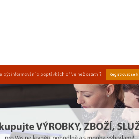
 být informování o poptávkách dříve než ostatní?
Registrovat se 