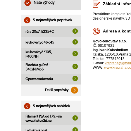
Naše výhody
Základní info
Provádíme kompletní rek
designérské návrhy, 3D 
5 nejnovějších poptávek
Adresa a kont
rúra 20x7, E235+C
KovoRekoStav s.r.o.
kruhova tyc 46 c45
IČ: 08107921
Ing. Ivan Kalashnikov
kruhová tyč *105,
Italská, 1205/10,Praha 
P460NH
Telefon: 777842013
E-mail:
krspraha@gmai
Plochá a guľatá -
WWW:
www.krspraha.c
34CrNiMo6
Oprava vodovodu
Další poptávky
5 nejnovějších nabídek
Filament PLA od 179,- na
www.tiskve3d.cz
Ložisková ocel