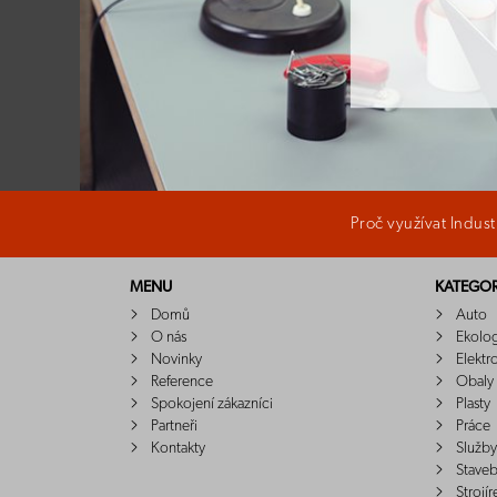
Proč využívat Indus
MENU
KATEGOR
Domů
Auto
O nás
Ekolo
Novinky
Elektr
Reference
Obaly
Spokojení zákazníci
Plasty
Partneři
Práce
Kontakty
Služby
Staveb
Strojír