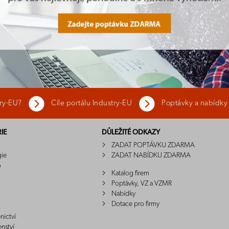
try-EU?
Cíle portálu Industry-EU
Poptávky a nabídky
IE
DŮLEŽITÉ ODKAZY
ZADAT POPTÁVKU ZDARMA
gie
ZADAT NABÍDKU ZDARMA
o
Katalog firem
Poptávky, VZ a VZMR
Nabídky
Dotace pro firmy
nictví
enství