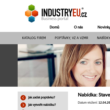
Domů
O nás
Novink
KATALOG FIREM
POPTÁVKY, VZ A VZMR
NABÍDK
Nabídka: Stave
Jak zadat poptávku?
Datum vložení:
12.04.2
Jak vytvořit nabídku?