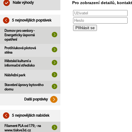
Pro zobrazení detailů, kontakt
Naše výhody
5 nejnovějších poptávek
Domov pro seniory -
Energeticky úsporná
opatření
Protihluková plotová
stěna
Městské kulturní a
informační středisko
Nábřežní park
Stavební úpravy bytového
domu
Další poptávky
5 nejnovějších nabídek
Filament PLA od 179,- na
www.tiskve3d.cz