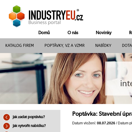
Domů
O nás
Novinky
R
KATALOG FIREM
POPTÁVKY, VZ A VZMR
NABÍDKY
DOTA
Poptávka: Stavební úpr
Jak zadat poptávku?
Datum vložení:
08.07.2026
/ Datum pl
Jak vytvořit nabídku?