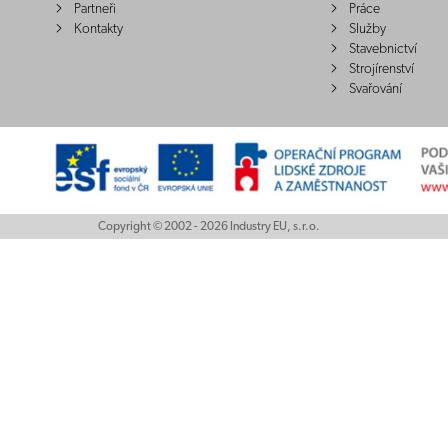
Partneři
Práce
Kontakty
Služby
Stavebnictví
Strojírenství
Svařování
Copyright © 2002 - 2026 Industry EU, s.r.o.