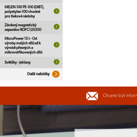
MELEN 100 PE-100 (DIBT),
polyetylen 100 vhodné
pro tlakové nádoby
Závěsný magnetický
separátor ROFC120350
MicroPower 15 t - Od
výroby malých dílů až k
výrobě přesných a
mikrovstřikovaných dílů
Světlíky - Jehlany
Další nabídky
Chcete být infor