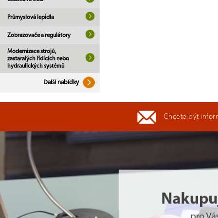
Průmyslová lepidla
Zobrazovače a regulátory
Modernizace strojů,
zastaralých řídících nebo
hydraulických systémů
Další nabídky
Chcete být infor