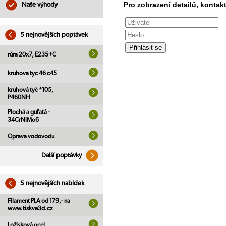
Pro zobrazení detailů, kontakt
Naše výhody
5 nejnovějších poptávek
rúra 20x7, E235+C
kruhova tyc 46 c45
kruhová tyč *105,
P460NH
Plochá a guľatá -
34CrNiMo6
Oprava vodovodu
Další poptávky
5 nejnovějších nabídek
Filament PLA od 179,- na
www.tiskve3d.cz
Ložisková ocel