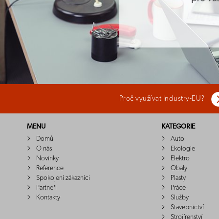
Proč využívat Industry-EU?
MENU
KATEGORIE
Domů
Auto
O nás
Ekologie
Novinky
Elektro
Reference
Obaly
Spokojení zákazníci
Plasty
Partneři
Práce
Kontakty
Služby
Stavebnictví
Strojírenství