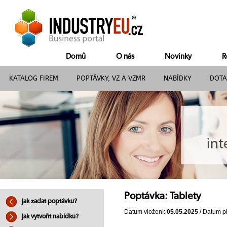
Domů
O nás
Novinky
R
KATALOG FIREM
POPTÁVKY, VZ A VZMR
NABÍDKY
DOTA
Poptávka: Tablety
Jak zadat poptávku?
Datum vložení:
05.05.2025
/ Datum pl
Jak vytvořit nabídku?