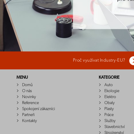
Proč využívat Industry-EU?
MENU
KATEGORIE
Domů
Auto
O nás
Ekologie
Novinky
Elektro
Reference
Obaly
Spokojení zákazníci
Plasty
Partneři
Práce
Kontakty
Služby
Stavebnictví
Strojírenství