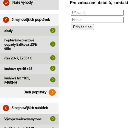
Pro zobrazení detailů, kontakt
Naše výhody
5 nejnovějších poptávek
obaly
Poptáváme plastové
odpady Balíková LDPE
fólie
rúra 20x7, E235+C
kruhova tyc 46 c45
kruhová tyč *105,
P460NH
Další poptávky
5 nejnovějších nabídek
Vývoj a zakázková výroba