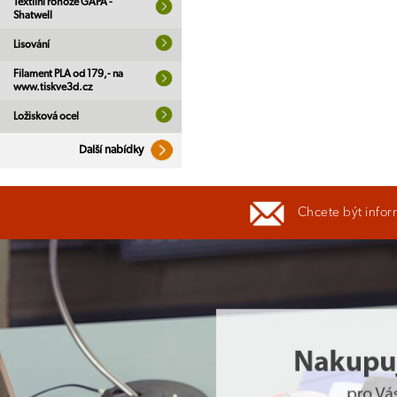
Textilní rohože GAPA -
Shatwell
Lisování
Filament PLA od 179,- na
www.tiskve3d.cz
Ložisková ocel
Další nabídky
Chcete být infor