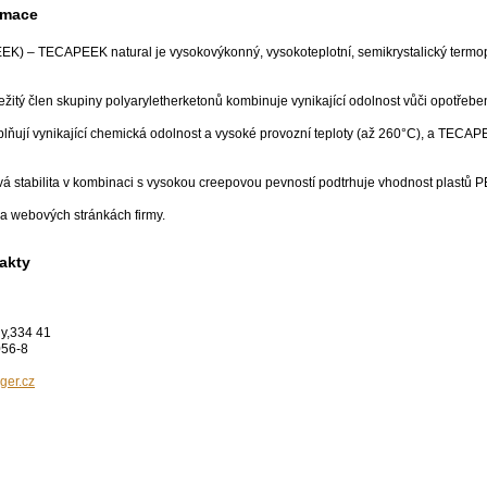
rmace
EK) – TECAPEEK natural je vysokovýkonný, vysokoteplotní, semikrystalický termop
žitý člen skupiny polyaryletherketonů kombinuje vynikající odolnost vůči opotřebení
oplňují vynikající chemická odolnost a vysoké provozní teploty (až 260°C), a TECAP
á stabilita v kombinaci s vysokou creepovou pevností podtrhuje vhodnost plastů PEE
na webových stránkách firmy.
akty
y,334 41
056-8
ger.cz