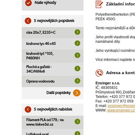
Naše výhody
Základní info
Polyetheretherketon (PE
PEEK 450G.
5 nejnovějších poptávek
Tento nejznámější a důle
rúra 20x7, E235+C
Jeho profil vlastností d
namáhané díly.
kruhova tyc 46 c45
Jeho vynikající rozměrov
kruhová tyč *105,
P460NH
Více informací najdete 
Plochá a guľatá -
34CrNiMo6
Adresa a kont
Oprava vodovodu
Ensinger s.r.o.
IČ: 48365831
Průmyslová 991,Dobřan
Další poptávky
Telefon: +420 377 972 
Fax: +420 377 972 059
E-mail:
ensinger@ensin
5 nejnovějších nabídek
WWW:
www.ensinger.cz
Filament PLA od 179,- na
www.tiskve3d.cz
Ložisková ocel