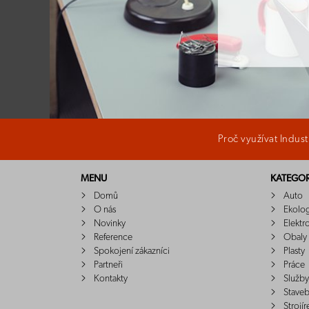
Proč využívat Indus
MENU
KATEGOR
Domů
Auto
O nás
Ekolo
Novinky
Elektr
Reference
Obaly
Spokojení zákazníci
Plasty
Partneři
Práce
Kontakty
Služby
Staveb
Strojír