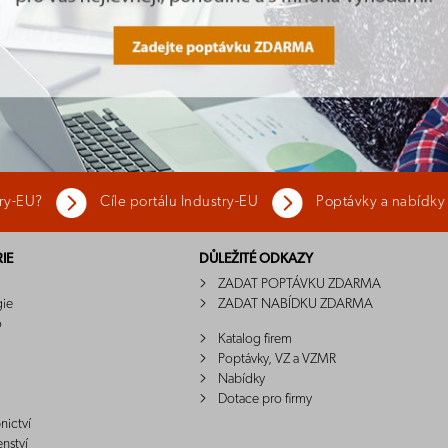
try-EU?
Cíle portálu Industry-EU
Poptávky a nabídky
IE
DŮLEŽITÉ ODKAZY
ZADAT POPTÁVKU ZDARMA
gie
ZADAT NABÍDKU ZDARMA
o
Katalog firem
Poptávky, VZ a VZMR
Nabídky
Dotace pro firmy
nictví
enství