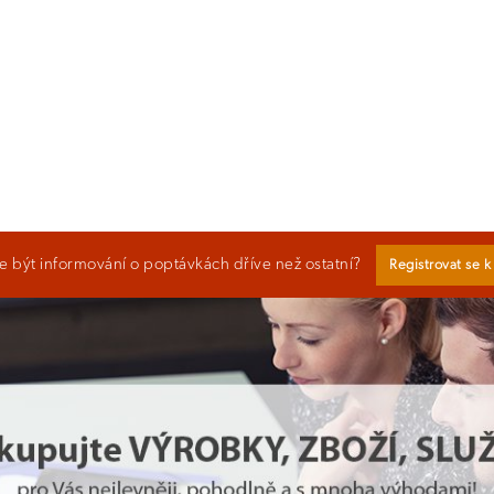
 být informování o poptávkách dříve než ostatní?
Registrovat se 