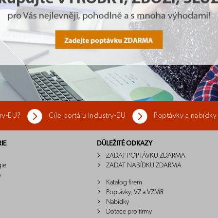
try-EU?
Cíle portálu Industry-EU
Poptávky a nabídky
IE
DŮLEŽITÉ ODKAZY
ZADAT POPTÁVKU ZDARMA
gie
ZADAT NABÍDKU ZDARMA
o
Katalog firem
Poptávky, VZ a VZMR
Nabídky
Dotace pro firmy