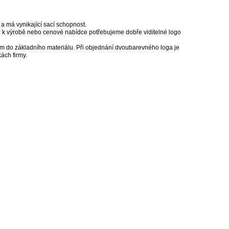
 a má vynikající sací schopnost.
d k výrobě nebo cenové nabídce potřebujeme dobře viditelné logo
m do základního materiálu. Při objednání dvoubarevného loga je
ách firmy.