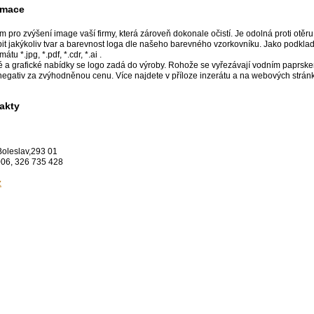
rmace
 pro zvýšení image vaší firmy, která zároveň dokonale očistí. Je odolná proti otěru
t jakýkoliv tvar a barevnost loga dle našeho barevného vzorkovníku. Jako podkla
u *.jpg, *.pdf, *.cdr, *.ai .
 a grafické nabídky se logo zadá do výroby. Rohože se vyřezávají vodním paprske
 negativ za zvýhodněnou cenu. Více najdete v příloze inzerátu a na webových stránk
akty
Boleslav,293 01
006, 326 735 428
z