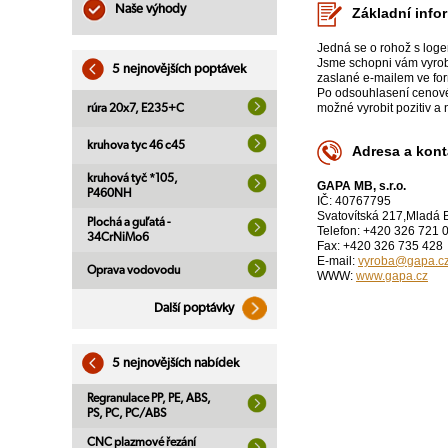
Naše výhody
Základní info
Jedná se o rohož s logem
Jsme schopni vám vyrobi
5 nejnovějších poptávek
zaslané e-mailem ve formát
Po odsouhlasení cenové
možné vyrobit pozitiv a
rúra 20x7, E235+C
kruhova tyc 46 c45
Adresa a kont
kruhová tyč *105,
GAPA MB, s.r.o.
P460NH
IČ: 40767795
Svatovítská 217,Mladá 
Plochá a guľatá -
Telefon: +420 326 721 
34CrNiMo6
Fax: +420 326 735 428
E-mail:
vyroba@gapa.c
Oprava vodovodu
WWW:
www.gapa.cz
Další poptávky
5 nejnovějších nabídek
Regranulace PP, PE, ABS,
PS, PC, PC/ABS
CNC plazmové řezání