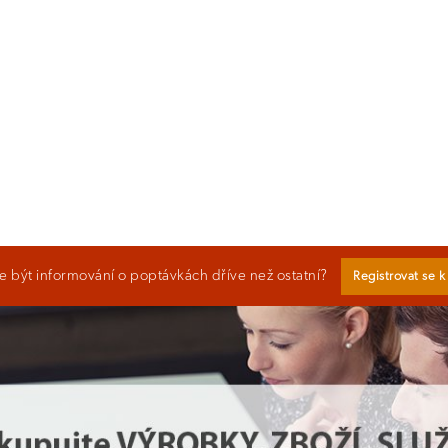
 být informování o poptávkách dříve než ostatní?
Registrovat se 