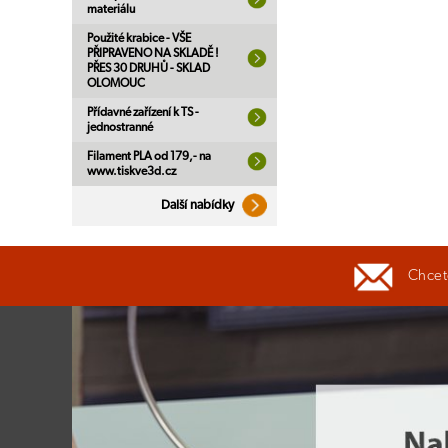
materiálu
Použité krabice - VŠE
PŘIPRAVENO NA SKLADĚ !
PŘES 30 DRUHŮ - SKLAD
OLOMOUC
Přídavné zařízení k TS -
jednostranné
Filament PLA od 179,- na
www.tiskve3d.cz
Další nabídky
Chcete