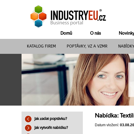
Domů
O nás
Novink
KATALOG FIREM
POPTÁVKY, VZ A VZMR
NABÍDK
Nabídka: Textil
Jak zadat poptávku?
Datum vložení:
03.08.2
Jak vytvořit nabídku?