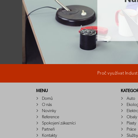
Proč využívat Indus
MENU
KATEGOR
Domů
Auto
O nás
Ekolo
Novinky
Elektr
Reference
Obaly
Spokojení zákazníci
Plasty
Partneři
Práce
Kontakty
Služby