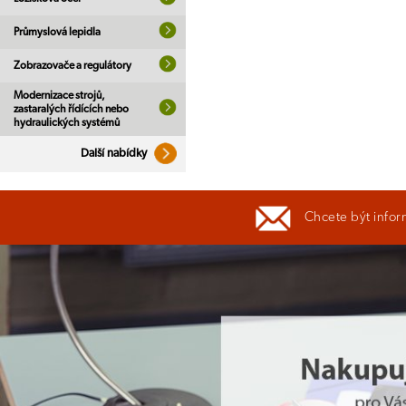
Průmyslová lepidla
Zobrazovače a regulátory
Modernizace strojů,
zastaralých řídících nebo
hydraulických systémů
Další nabídky
Chcete být infor