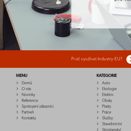
Proč využívat Industry-EU?
MENU
KATEGORIE
Domů
Auto
O nás
Ekologie
Novinky
Elektro
Reference
Obaly
Spokojení zákazníci
Plasty
Partneři
Práce
Kontakty
Služby
Stavebnictví
Strojírenství