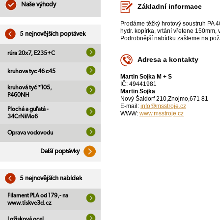
Naše výhody
Základní informace
Prodáme těžký hrotový soustruh PA 40
hydr. kopírka, vrtání vřetene 150mm, 
5 nejnovějších poptávek
Podrobnější nabídku zašleme na pož
rúra 20x7, E235+C
Adresa a kontakty
kruhova tyc 46 c45
Martin Sojka M + S
IČ: 49441981
kruhová tyč *105,
Martin Sojka
P460NH
Nový Šaldorf 210,Znojmo,671 81
E-mail:
info@msstroje.cz
Plochá a guľatá -
WWW:
www.msstroje.cz
34CrNiMo6
Oprava vodovodu
Další poptávky
5 nejnovějších nabídek
Filament PLA od 179,- na
www.tiskve3d.cz
Ložisková ocel