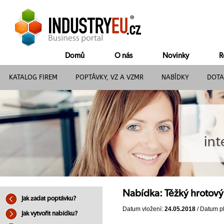
Domů
O nás
Novinky
R
KATALOG FIREM
POPTÁVKY, VZ A VZMR
NABÍDKY
DOTA
Nabídka: Těžký hrotový
Jak zadat poptávku?
Datum vložení:
24.05.2018
/ Datum pl
Jak vytvořit nabídku?