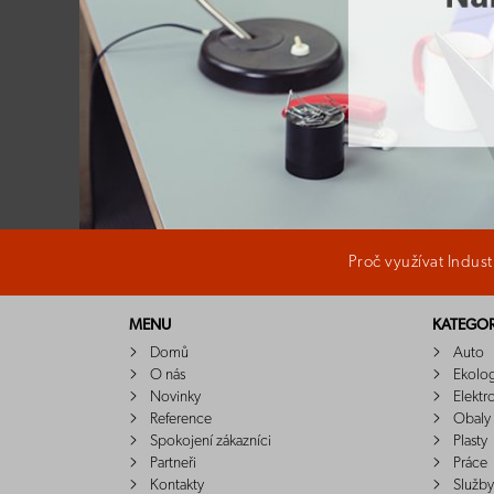
Proč využívat Indus
MENU
KATEGOR
Domů
Auto
O nás
Ekolo
Novinky
Elektr
Reference
Obaly
Spokojení zákazníci
Plasty
Partneři
Práce
Kontakty
Služby