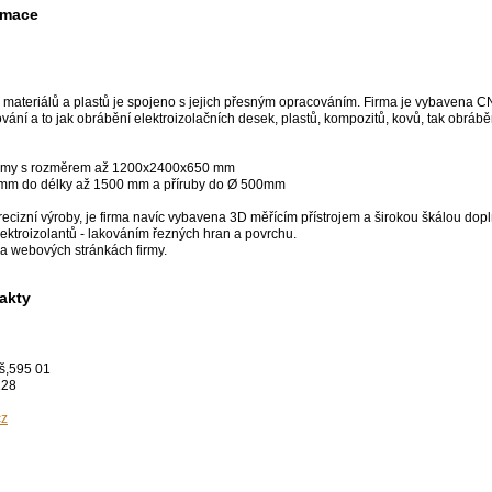
rmace
 materiálů a plastů je spojeno s jejich přesným opracováním. Firma je vybavena CNC
vání a to jak obrábění elektroizolačních desek, plastů, kompozitů, kovů, tak obráb
formy s rozměrem až 1200x2400x650 mm
 mm do délky až 1500 mm a příruby do Ø 500mm
recizní výroby, je firma navíc vybavena 3D měřícím přístrojem a širokou škálou dop
lektroizolantů - lakováním řezných hran a povrchu.
na webových stránkách firmy.
akty
eš,595 01
128
cz