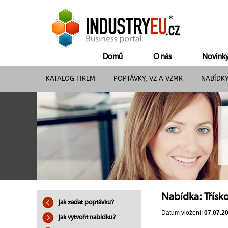
Domů
O nás
Novink
KATALOG FIREM
POPTÁVKY, VZ A VZMR
NABÍDK
Nabídka: Třísk
Jak zadat poptávku?
Datum vložení:
07.07.2
Jak vytvořit nabídku?