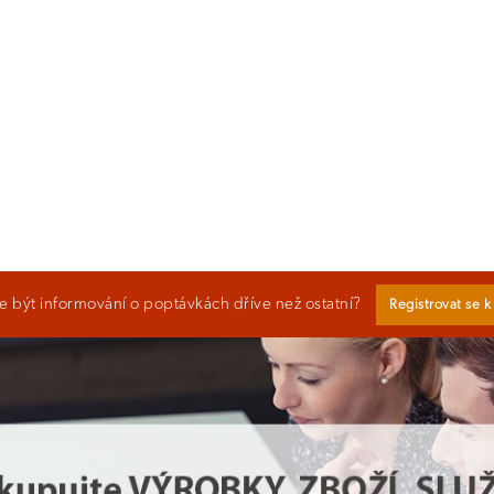
 být informování o poptávkách dříve než ostatní?
Registrovat se 