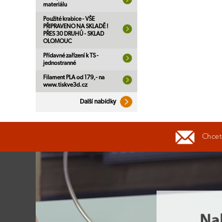
materiálu
Použité krabice - VŠE
PŘIPRAVENO NA SKLADĚ !
PŘES 30 DRUHŮ - SKLAD
OLOMOUC
Přídavné zařízení k TS -
jednostranné
Filament PLA od 179,- na
www.tiskve3d.cz
Další nabídky
Chcete