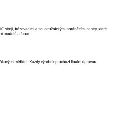
 stroji, frézovacími a soustružnickými obráběcími centry, které
ění modelů a forem.
lňkových měřidel. Každý výrobek prochází finální úpravou -