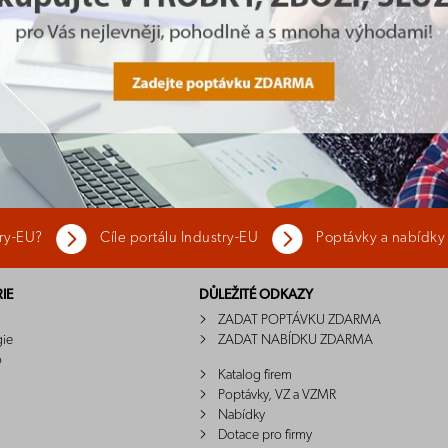
try-EU?
Cíle portálu Industry-EU
Poptávky a nabídky
IE
DŮLEŽITÉ ODKAZY
ZADAT POPTÁVKU ZDARMA
gie
ZADAT NABÍDKU ZDARMA
o
Katalog firem
Poptávky, VZ a VZMR
Nabídky
Dotace pro firmy