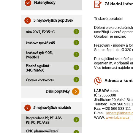
Naše výhody
Základní info
Třískové obrábění
5 nejnovějších poptávek
Dělení elektroizolačních
umožňují i víceré opraco
rúra 20x7, E235+C
Obrábění je možné:
kruhova tyc 46 c45
Frézování - modely a 
Soustružení - do Ø 320
kruhová tyč *105,
P460NH
Pro zajištění skutečně p
odjehlením, v případě e
Plochá a guľatá -
Více informací najdete 
34CrNiMo6
Adresa a kont
Oprava vodovodu
LABARA s.r.o.
Další poptávky
IČ: 25555308
Jindřichov 20,Velká Bít
Telefon: +420 566 533 
5 nejnovějších nabídek
Fax: +420 566 533 111
E-mail:
labara@labara.
WWW:
www.labara.cz
Regranulace PP, PE, ABS,
PS, PC, PC/ABS
CNC plazmové řezání