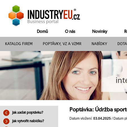
Domů
O nás
Novinky
R
KATALOG FIREM
POPTÁVKY, VZ A VZMR
NABÍDKY
DOTA
Poptávka: Údržba sport
Jak zadat poptávku?
Datum vložení:
03.04.2025
/ Datum pl
Jak vytvořit nabídku?