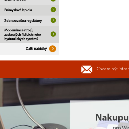
Průmyslová lepidla
Zobrazovače a regulátory
Modernizace strojů,
zastaralých řídících nebo
hydraulických systémů
Další nabídky
Chcete být infor