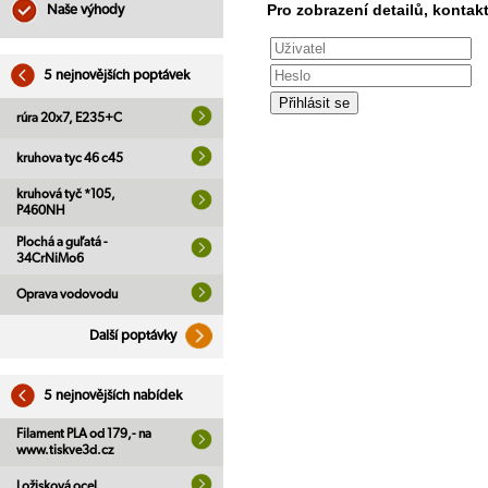
Pro zobrazení detailů, kontakt
Naše výhody
5 nejnovějších poptávek
rúra 20x7, E235+C
kruhova tyc 46 c45
kruhová tyč *105,
P460NH
Plochá a guľatá -
34CrNiMo6
Oprava vodovodu
Další poptávky
5 nejnovějších nabídek
Filament PLA od 179,- na
www.tiskve3d.cz
Ložisková ocel