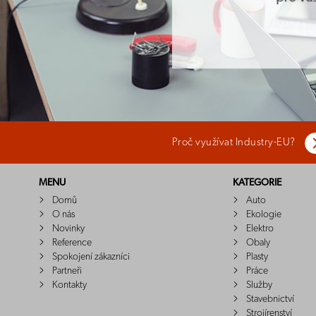
Proč využívat Industry-EU?
MENU
KATEGORIE
Domů
Auto
O nás
Ekologie
Novinky
Elektro
Reference
Obaly
Spokojení zákazníci
Plasty
Partneři
Práce
Kontakty
Služby
Stavebnictví
Strojírenství