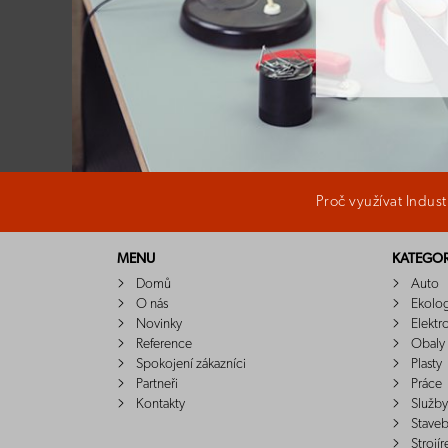
Proč využívat Indus
MENU
KATEGOR
Domů
Auto
O nás
Ekolo
Novinky
Elektr
Reference
Obaly
Spokojení zákazníci
Plasty
Partneři
Práce
Kontakty
Služby
Staveb
Strojír