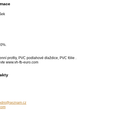
rmace
ášek
60%.
kenní profily, PVC podlahové dlaždice, PVC fólie .
tivte www.vh-fb-euro.com
akty
hodni@seznam.cz
.com