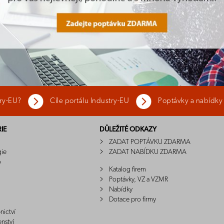
try-EU?
Cíle portálu Industry-EU
Poptávky a nabídky
IE
DŮLEŽITÉ ODKAZY
ZADAT POPTÁVKU ZDARMA
gie
ZADAT NABÍDKU ZDARMA
o
Katalog firem
Poptávky, VZ a VZMR
Nabídky
Dotace pro firmy
nictví
enství