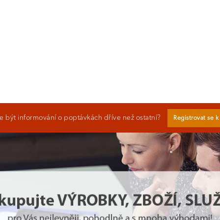
 být informování o poptávkách dříve než ostatní?
Registrovat se 