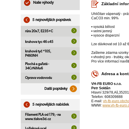
Naše výhody
Základní info
Uhličitan vápenatý - pr
CaCO3 min. 99%
5 nejnovějších poptávek
• vysoká bělost
• velmi jemný
rúra 20x7, E235+C
• vysoce disperzní
kruhova tyc 46 c45
Lze dávkovat od 10 až 
kruhová tyč *105,
Zašleme zdarma vzorky
P460NH
• vhodný pro - trubky, o
Pro více informací navš
Plochá a guľatá -
34CrNiMo6
Adresa a kont
Oprava vodovodu
VH-FB EURO s.r.o.
Petr Soldán
Další poptávky
Hlavní 329/78,Aš,35201
Telefon: 608309888
E-mail:
vh-fb-euro.obc
5 nejnovějších nabídek
WWW:
www.vh-fb-euro
Filament PLA od 179,- na
www.tiskve3d.cz
Ložisková ocel