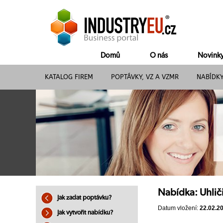
Domů
O nás
Novink
KATALOG FIREM
POPTÁVKY, VZ A VZMR
NABÍDK
Nabídka: Uhlič
Jak zadat poptávku?
Datum vložení:
22.02.2
Jak vytvořit nabídku?