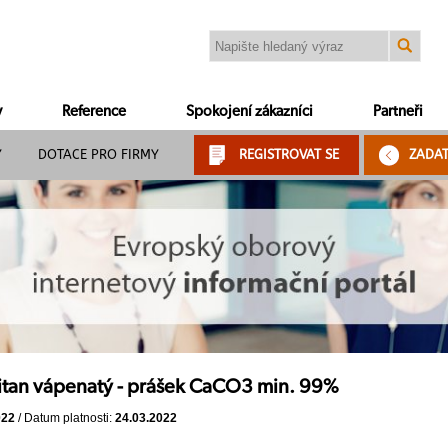
y
Reference
Spokojení zákazníci
Partneři
Y
DOTACE PRO FIRMY
REGISTROVAT SE
ZADA
itan vápenatý - prášek CaCO3 min. 99%
022
/ Datum platnosti:
24.03.2022