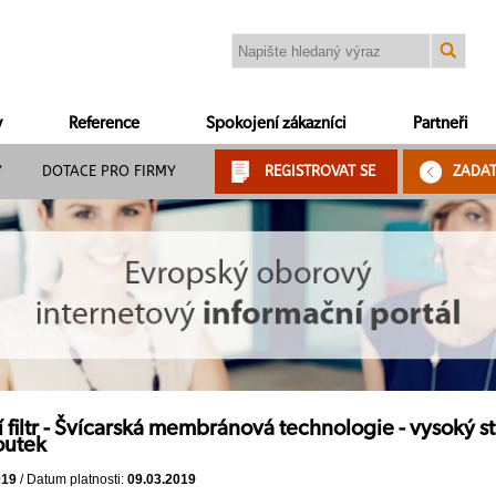
y
Reference
Spokojení zákazníci
Partneři
Y
DOTACE PRO FIRMY
REGISTROVAT SE
ZADA
filtr - Švícarská membránová technologie - vysoký stu
outek
019
/ Datum platnosti:
09.03.2019