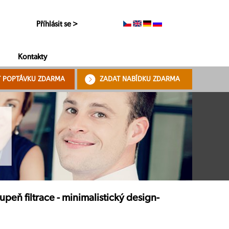
Příhlásit se >
Kontakty
T POPTÁVKU ZDARMA
ZADAT NABÍDKU ZDARMA
peň filtrace - minimalistický design-