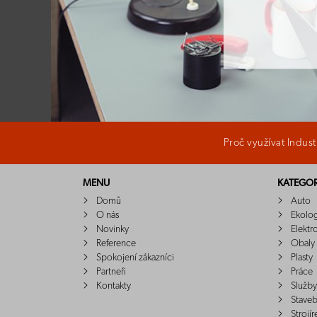
Proč využívat Indus
MENU
KATEGOR
Domů
Auto
O nás
Ekolo
Novinky
Elektr
Reference
Obaly
Spokojení zákazníci
Plasty
Partneři
Práce
Kontakty
Služby
Staveb
Strojír