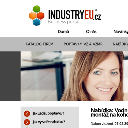
Domů
O nás
Novink
KATALOG FIREM
POPTÁVKY, VZ A VZMR
NABÍDK
Nabídka: Vodní 
Jak zadat poptávku?
montáž na koh
Jak vytvořit nabídku?
Datum vložení:
07.02.2