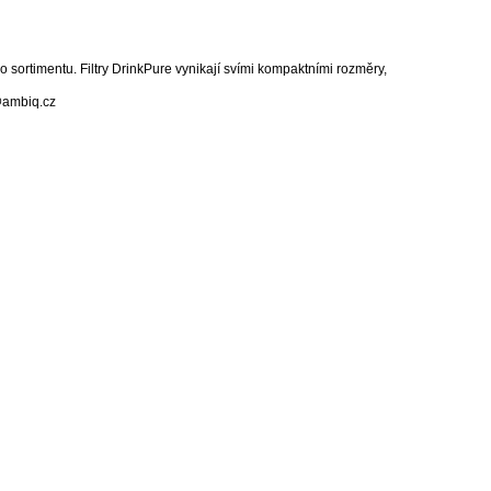
ortimentu. Filtry DrinkPure vynikají svími kompaktními rozměry,
@ambiq.cz