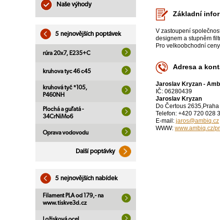
Naše výhody
Základní info
V zastoupení společnost
5 nejnovějších poptávek
designem a stupněm filt
Pro velkoobchodní ceny
rúra 20x7, E235+C
Adresa a kont
kruhova tyc 46 c45
Jaroslav Kryzan - Amb
kruhová tyč *105,
IČ: 06280439
P460NH
Jaroslav Kryzan
Do Čertous 2635,Praha
Plochá a guľatá -
Telefon: +420 720 028 
34CrNiMo6
E-mail:
jaros@ambiq.cz
WWW:
www.ambiq.cz/pro
Oprava vodovodu
Další poptávky
5 nejnovějších nabídek
Filament PLA od 179,- na
www.tiskve3d.cz
Ložisková ocel