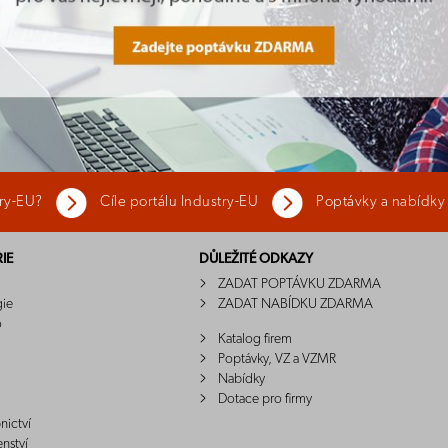
try-EU?
Cíle portálu Industry-EU
Poptávky a nabídky
IE
DŮLEŽITÉ ODKAZY
ZADAT POPTÁVKU ZDARMA
gie
ZADAT NABÍDKU ZDARMA
o
Katalog firem
Poptávky, VZ a VZMR
Nabídky
Dotace pro firmy
nictví
enství