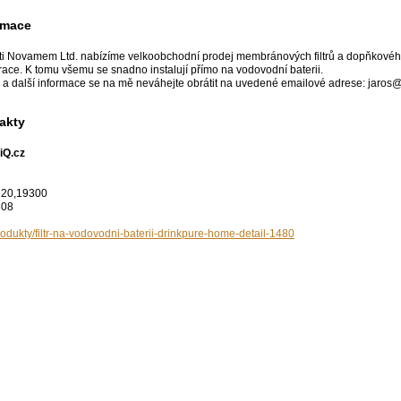
rmace
i Novamem Ltd. nabízíme velkoobchodní prodej membránových filtrů a dopňkového s
race. K tomu všemu se snadno instalují přímo na vodovodní baterii.
 a další informace se na mě neváhejte obrátit na uvedené emailové adrese: jaros
akty
iQ.cz
 20,19300
308
dukty/filtr-na-vodovodni-baterii-drinkpure-home-detail-1480