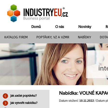
Domů
O nás
Novinky
R
KATALOG FIREM
POPTÁVKY, VZ A VZMR
NABÍDKY
DOTA
Nabídka: VOLNÉ KAPA
Jak zadat poptávku?
Datum vložení:
10.11.2022
/ Datum pl
Jak vytvořit nabídku?