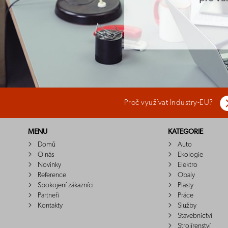
Proč využívat Industry-EU?
MENU
KATEGORIE
Domů
Auto
O nás
Ekologie
Novinky
Elektro
Reference
Obaly
Spokojení zákazníci
Plasty
Partneři
Práce
Kontakty
Služby
Stavebnictví
Strojírenství