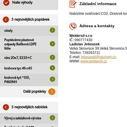
Naše výhody
Základní informace
Nabízíme svařování CO2. Ocelové ko
5 nejnovějších poptávek
Adresa a kontakty
obaly
Weldersil s.r.o
IČ: 090777430
Poptáváme plastové
Ladislav Jebousek
odpady Balíková LDPE
Velká Skrovnice 39,Velká Skrovnice,
fólie
Telefon: 739263711
E-mail:
jebousekl@seznam.cz
rúra 20x7, E235+C
WWW:
www.weldersil.cz
kruhova tyc 46 c45
kruhová tyč *105,
P460NH
Další poptávky
5 nejnovějších nabídek
Vývoj a zakázková výroba