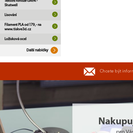
Textilní rohože GAPA -
Shatwell
Lisování
Filament PLA od 179,- na
www.tiskve3d.cz
Ložisková ocel
Další nabídky
Chcete být infor