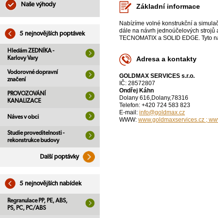
Naše výhody
Základní informace
Nabízíme volné konstrukční a simula
dále na návrh jednoúčelových strojů
5 nejnovějších poptávek
TECNOMATIX a SOLID EDGE. Tyto nást
Hledám ZEDNÍKA -
Karlovy Vary
Adresa a kontakty
Vodorovné dopravní
GOLDMAX SERVICES s.r.o.
značení
IČ: 28572807
Ondřej Káhn
PROVOZOVÁNÍ
Dolany 616,Dolany,78316
KANALIZACE
Telefon: +420 724 583 823
E-mail:
info@goldmax.cz
Náves v obci
WWW:
www.goldmaxservices.cz ; ww
Studie proveditelnosti -
rekonstrukce budovy
Další poptávky
5 nejnovějších nabídek
Regranulace PP, PE, ABS,
PS, PC, PC/ABS