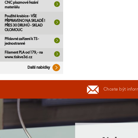
CNC plazmové řezání
materiálu
Použité krabice - VŠE
PŘIPRAVENO NA SKLADĚ !
PŘES 30 DRUHŮ - SKLAD
OLOMOUC
Přídavné zařízení k TS -
jednostranné
Filament PLA od 179,- na
www.tiskve3d.cz
Další nabídky
Chcete být infor