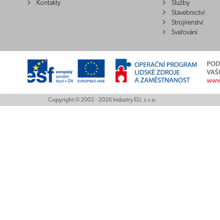
Kontakty
Služby
Stavebnictví
Strojírenství
Svařování
Copyright © 2002 - 2026 Industry EU, s.r.o.