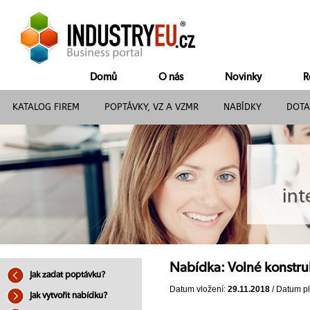
Domů
O nás
Novinky
R
KATALOG FIREM
POPTÁVKY, VZ A VZMR
NABÍDKY
DOTA
Nabídka: Volné konstru
Jak zadat poptávku?
Datum vložení:
29.11.2018
/ Datum pl
Jak vytvořit nabídku?