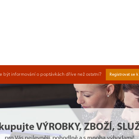
 být informování o poptávkách dříve než ostatní?
Registrovat se 