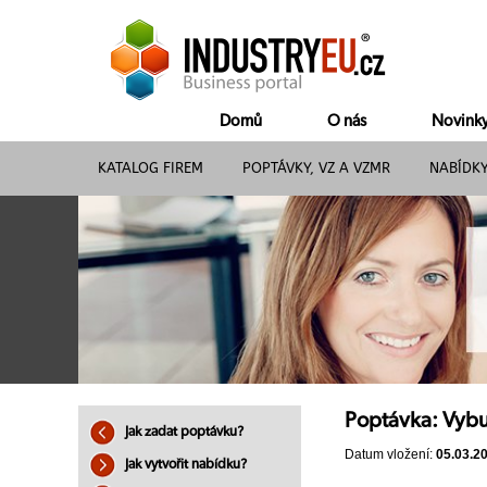
Domů
O nás
Novink
KATALOG FIREM
POPTÁVKY, VZ A VZMR
NABÍDK
Poptávka: Vybu
Jak zadat poptávku?
Datum vložení:
05.03.2
Jak vytvořit nabídku?