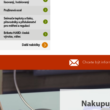
lisovaný, hoblovaný
Pružinová ocel
Snímače teploty a tlaku,
převodníky a příslušenství
pro měření a regulaci
Briketa HARD: česká
výroba, válec
Další nabídky
Chcete být infor