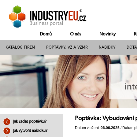
Domů
O nás
Novinky
R
KATALOG FIREM
POPTÁVKY, VZ A VZMR
NABÍDKY
DOTA
Poptávka: Vybudování 
Jak zadat poptávku?
Datum vložení:
06.06.2025
/ Datum pl
Jak vytvořit nabídku?