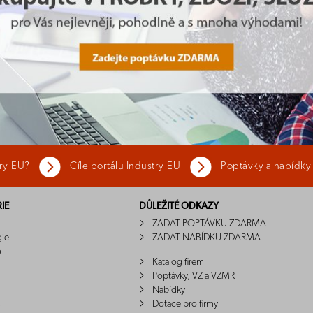
try-EU?
Cíle portálu Industry-EU
Poptávky a nabídky
IE
DŮLEŽITÉ ODKAZY
ZADAT POPTÁVKU ZDARMA
gie
ZADAT NABÍDKU ZDARMA
o
Katalog firem
Poptávky, VZ a VZMR
Nabídky
Dotace pro firmy