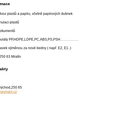
rmace
dvoz plastů a papíru, včetně papírových dutinek
anulaci plastů
 dokumentů
egranuláty PP,HDPE,LDPE,PC,ABS,PS,PSH…………….
ravek výměnou za nové bedny ( např. E2, E1..)
250 63 Mratín.
akty
východ,250 65
@seznam.cz