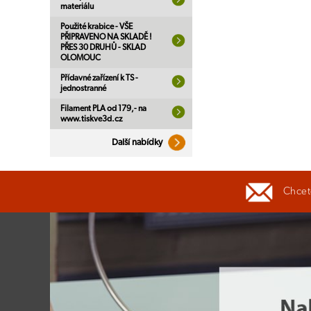
materiálu
Použité krabice - VŠE
PŘIPRAVENO NA SKLADĚ !
PŘES 30 DRUHŮ - SKLAD
OLOMOUC
Přídavné zařízení k TS -
jednostranné
Filament PLA od 179,- na
www.tiskve3d.cz
Další nabídky
Chcete