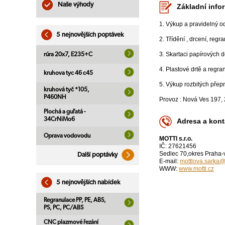
Naše výhody
Základní info
1. Výkup a pravidelný o
5 nejnovějších poptávek
2. Třídění , drcení, regr
3. Skartaci papírových
rúra 20x7, E235+C
4. Plastové drtě a r
kruhova tyc 46 c45
5. Výkup rozbitých přep
kruhová tyč *105,
P460NH
Provoz : Nová Ves 197, 
Plochá a guľatá -
34CrNiMo6
Adresa a kont
Oprava vodovodu
MOTTI s.r.o.
IČ: 27621456
Sedlec 70,okres Praha-
Další poptávky
E-mail:
mottlova.sarka
WWW:
www.motti.cz
5 nejnovějších nabídek
Regranulace PP, PE, ABS,
PS, PC, PC/ABS
CNC plazmové řezání