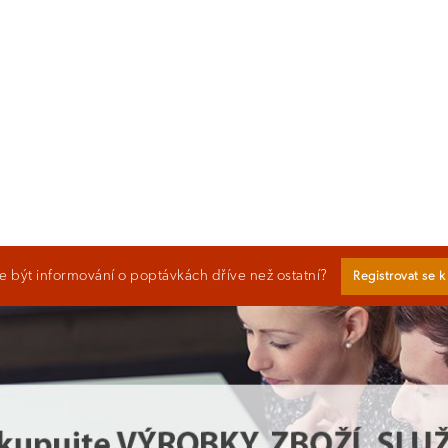
 být informování o poptávkách dříve než ostatní?
Registrovat se 