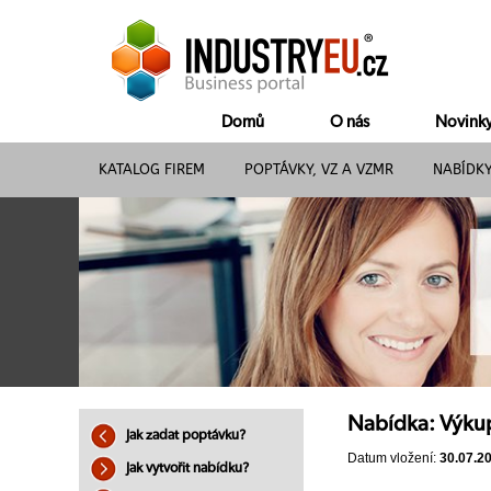
Domů
O nás
Novink
KATALOG FIREM
POPTÁVKY, VZ A VZMR
NABÍDK
Nabídka: Výku
Jak zadat poptávku?
Datum vložení:
30.07.2
Jak vytvořit nabídku?