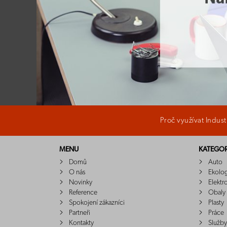
Proč využívat Indus
MENU
KATEGOR
Domů
Auto
O nás
Ekolo
Novinky
Elektr
Reference
Obaly
Spokojení zákazníci
Plasty
Partneři
Práce
Kontakty
Služby