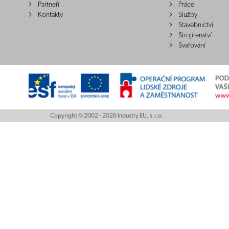
Partneři
Práce
Kontakty
Služby
Stavebnictví
Strojírenství
Svařování
Copyright © 2002 - 2026 Industry EU, s.r.o.