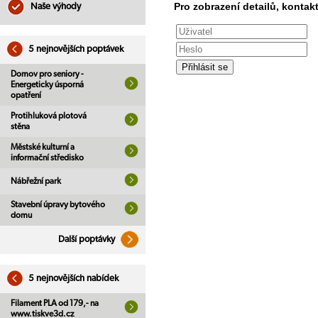
Pro zobrazení detailů, kontakt
Naše výhody
5 nejnovějších poptávek
Domov pro seniory -
Energeticky úsporná
opatření
Protihluková plotová
stěna
Městské kulturní a
informační středisko
Nábřežní park
Stavební úpravy bytového
domu
Další poptávky
5 nejnovějších nabídek
Filament PLA od 179,- na
www.tiskve3d.cz