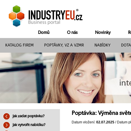
Domů
O nás
Novinky
R
KATALOG FIREM
POPTÁVKY, VZ A VZMR
NABÍDKY
DOTA
Poptávka: Výměna svět
Jak zadat poptávku?
Datum vložení:
02.07.2025
/ Datum pl
Jak vytvořit nabídku?