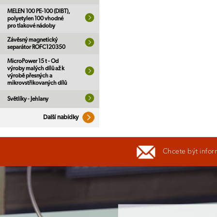
MELEN 100 PE-100 (DIBT),
polyetylen 100 vhodné
pro tlakové nádoby
Závěsný magnetický
separátor ROFC120350
MicroPower 15 t - Od
výroby malých dílů až k
výrobě přesných a
mikrovstřikovaných dílů
Světlíky - Jehlany
Další nabídky
Chcete být infor