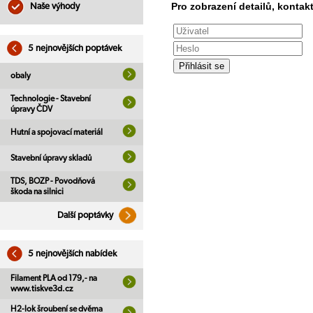
Pro zobrazení detailů, kontakt
Naše výhody
5 nejnovějších poptávek
obaly
Technologie - Stavební
úpravy ČDV
Hutní a spojovací materiál
Stavební úpravy skladů
TDS, BOZP - Povodňová
škoda na silnici
Další poptávky
5 nejnovějších nabídek
Filament PLA od 179,- na
www.tiskve3d.cz
H2-lok šroubení se dvěma