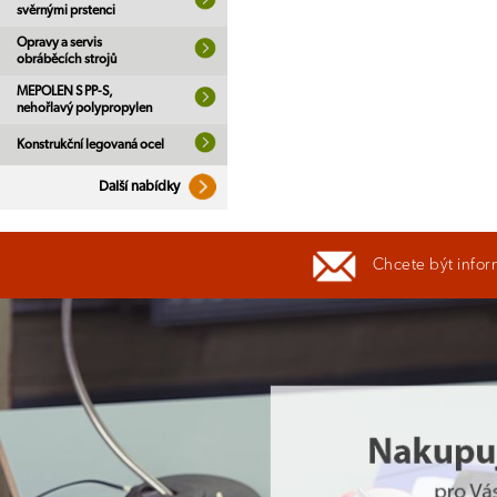
svěrnými prstenci
Opravy a servis
obráběcích strojů
MEPOLEN S PP-S,
nehořlavý polypropylen
Konstrukční legovaná ocel
Další nabídky
Chcete být infor