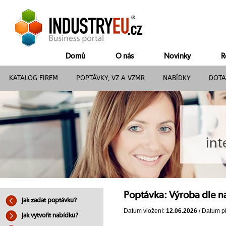
Domů
O nás
Novinky
R
KATALOG FIREM
POPTÁVKY, VZ A VZMR
NABÍDKY
DOTA
Poptávka: Výroba dle n
Jak zadat poptávku?
Datum vložení:
12.06.2026
/ Datum pl
Jak vytvořit nabídku?