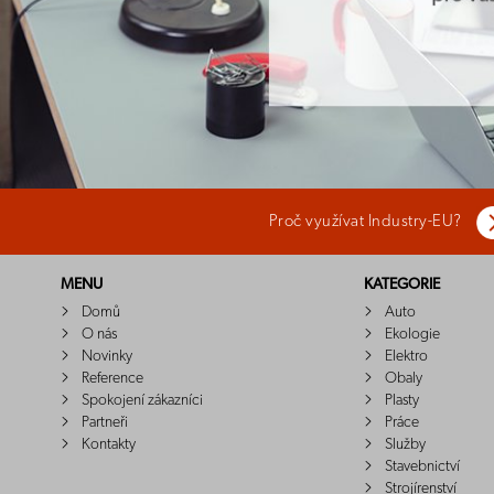
Proč využívat Industry-EU?
MENU
KATEGORIE
Domů
Auto
O nás
Ekologie
Novinky
Elektro
Reference
Obaly
Spokojení zákazníci
Plasty
Partneři
Práce
Kontakty
Služby
Stavebnictví
Strojírenství