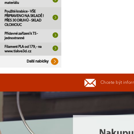
materiálu
Použité krabice - VŠE
PŘIPRAVENO NA SKLADĚ !
PŘES 30 DRUHŮ - SKLAD
OLOMOUC
Přídavné zařízení k TS -
jednostranné
Filament PLA od 179,- na
www.tiskve3d.cz
Další nabídky
Chcete být infor