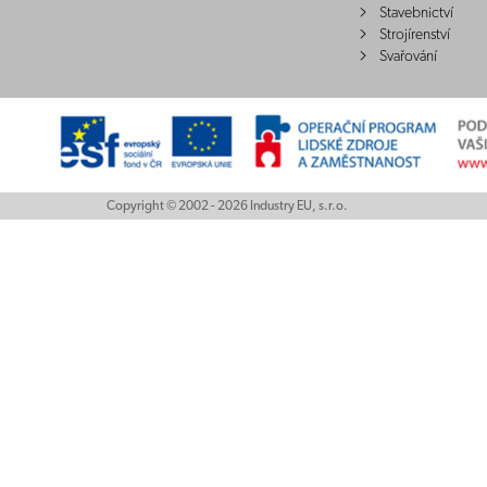
Stavebnictví
Strojírenství
Svařování
Copyright © 2002 - 2026 Industry EU, s.r.o.