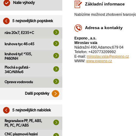
Naše výhody
Základní informace
Nabízíme možnost zhotovení tvarových
5 nejnovějších poptávek
Adresa a kontakty
rúra 20x7, E235+C
Expono , a.s.
Miroslav vala
kruhova tyc 46 c45
Nádražní 490,Adamov,679 04
Telefon: +420773209992
kruhová tyč *105,
E-mail:
miroslav.vala@expono.cz
P460NH
WWW:
www.expono.cz
Plochá a guľatá -
34CrNiMo6
Oprava vodovodu
Další poptávky
5 nejnovějších nabídek
Regranulace PP, PE, ABS,
PS, PC, PC/ABS
CNC plazmové řezání