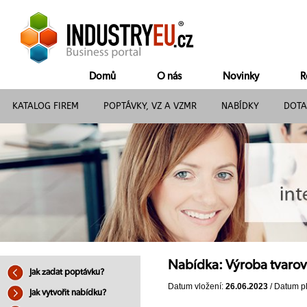
Domů
O nás
Novinky
R
KATALOG FIREM
POPTÁVKY, VZ A VZMR
NABÍDKY
DOTA
Nabídka: Výroba tvaro
Jak zadat poptávku?
Datum vložení:
26.06.2023
/ Datum pl
Jak vytvořit nabídku?