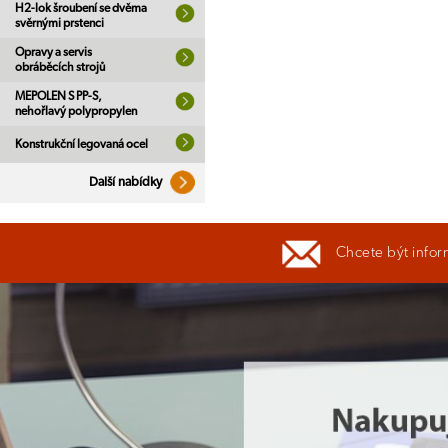
H2-lok šroubení se dvěma
svěrnými prstenci
Opravy a servis
obráběcích strojů
MEPOLEN S PP-S,
nehořlavý polypropylen
Konstrukční legovaná ocel
Další nabídky
Chcete být infor