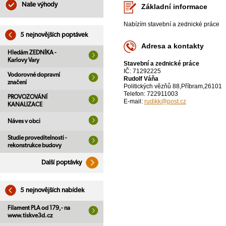
Naše výhody
Základní informace
Nabízím stavební a zednické práce
5 nejnovějších poptávek
Adresa a kontakty
Hledám ZEDNÍKA -
Karlovy Vary
Stavební a zednické práce
IČ: 71292225
Vodorovné dopravní
Rudolf Váňa
značení
Politických vězňů 88,Příbram,26101
Telefon: 722911003
PROVOZOVÁNÍ
E-mail:
rudikk@post.cz
KANALIZACE
Náves v obci
Studie proveditelnosti -
rekonstrukce budovy
Další poptávky
5 nejnovějších nabídek
Filament PLA od 179,- na
www.tiskve3d.cz