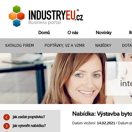
Domů
O nás
Novinky
R
KATALOG FIREM
POPTÁVKY, VZ A VZMR
NABÍDKY
DOTA
Nabídka: Výstavba byt
Jak zadat poptávku?
Datum vložení:
14.02.2021
/ Datum pl
Jak vytvořit nabídku?