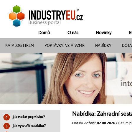
Domů
O nás
Novinky
R
KATALOG FIREM
POPTÁVKY, VZ A VZMR
NABÍDKY
DOTA
Nabídka: Zahradní sest
Jak zadat poptávku?
Datum vložení:
02.08.2026
/ Datum pl
Jak vytvořit nabídku?