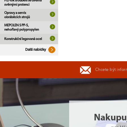
H2-lok šroubení se dvěma
svěrnými prstenci
Opravy a servis
obráběcích strojů
MEPOLEN S PP-S,
nehořlavý polypropylen
Konstrukční legovaná ocel
Další nabídky
Chcete být infor