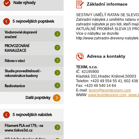
Naše výhody
Základní informace
SESTAVY UMĚLÝ RATAN SE SLEVOU 
Zahradní nábytek z umělého ratanu v
5 nejnovějších poptávek
zahradní nábytek je pro lidi, kteří 
AKTUÁLNĚ PROBÍHÁ SLEVA 15 PRO
Vodorovné dopravní
Více o nábytku se dozvíte
značení
http://www.zahradni-dreveny-nabytek
PROVOZOVÁNÍ
KANALIZACE
Adresa a kontakty
Náves v obci
TEXIM, s.r.o.
Studie proveditelnosti -
IČ: 42195900
rekonstrukce budovy
Kladská 331,Hradec Králové,50003
Telefon: +420 49 554 55 41; 602 438
Fax: +420 49 540 14 64
Radiostanice
E-mail:
texim@teximtesneni.com
WWW:
www.teximtesneni.com, www.z
Další poptávky
5 nejnovějších nabídek
Filament PLA od 179,- na
www.tiskve3d.cz