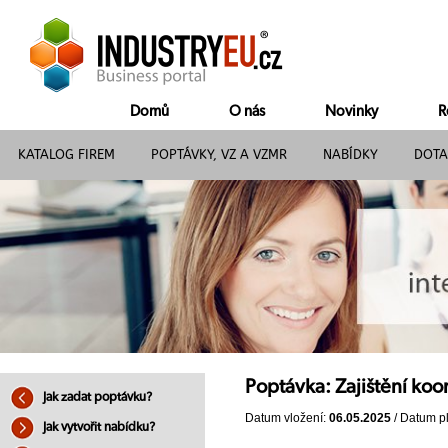
Domů
O nás
Novinky
R
KATALOG FIREM
POPTÁVKY, VZ A VZMR
NABÍDKY
DOTA
Poptávka: Zajištění ko
Jak zadat poptávku?
Datum vložení:
06.05.2025
/ Datum pl
Jak vytvořit nabídku?