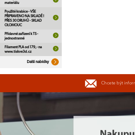
materiálu
Použité krabice - VŠE
PŘIPRAVENO NA SKLADĚ !
PŘES 30 DRUHŮ - SKLAD
OLOMOUC
Přídavné zařízení k TS -
jednostranné
Filament PLA od 179,- na
www.tiskve3d.cz
Další nabídky
Chcete být infor