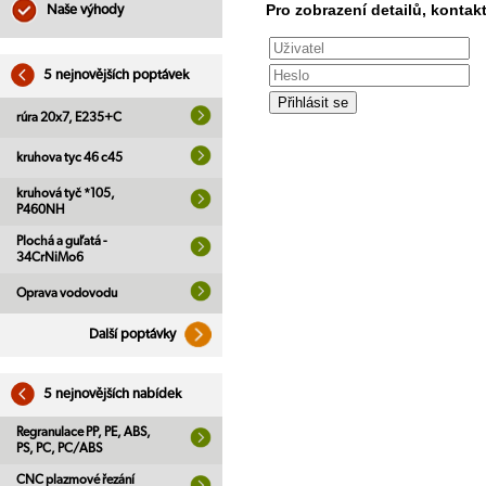
Pro zobrazení detailů, kontakt
Naše výhody
5 nejnovějších poptávek
rúra 20x7, E235+C
kruhova tyc 46 c45
kruhová tyč *105,
P460NH
Plochá a guľatá -
34CrNiMo6
Oprava vodovodu
Další poptávky
5 nejnovějších nabídek
Regranulace PP, PE, ABS,
PS, PC, PC/ABS
CNC plazmové řezání