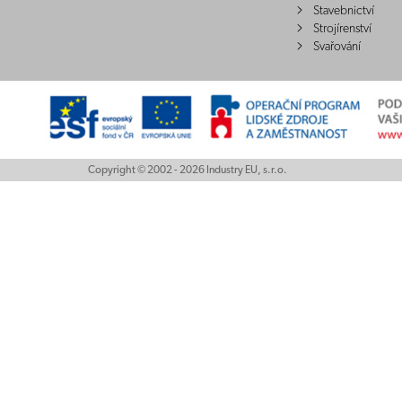
Stavebnictví
Strojírenství
Svařování
Copyright © 2002 - 2026 Industry EU, s.r.o.