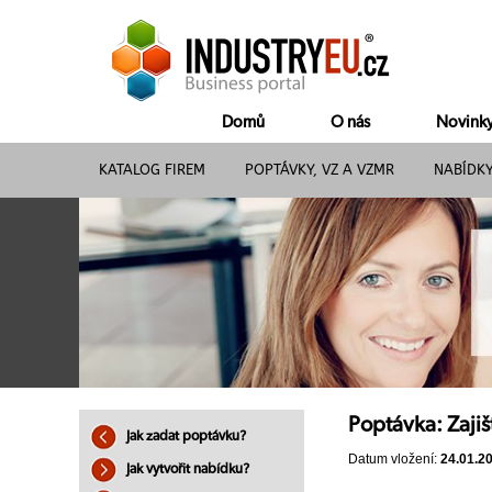
Domů
O nás
Novink
KATALOG FIREM
POPTÁVKY, VZ A VZMR
NABÍDK
Poptávka: Zajiš
Jak zadat poptávku?
Datum vložení:
24.01.2
Jak vytvořit nabídku?