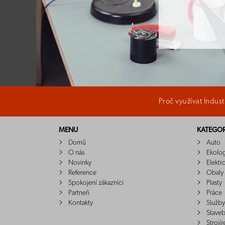
Proč využívat Indus
MENU
KATEGOR
Domů
Auto
O nás
Ekolo
Novinky
Elektr
Reference
Obaly
Spokojení zákazníci
Plasty
Partneři
Práce
Kontakty
Služby
Staveb
Strojír