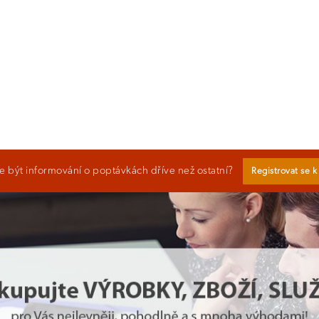
 být informování o poptávkách dříve než ostatní?
Registrovat se 