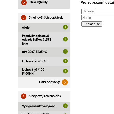
Pro zobrazení detai
Naše výhody
5 nejnovějších poptávek
obaly
Poptáváme plastové
odpady Balíková LDPE
fólie
rúra 20x7, E235+C
kruhova tyc 46 c45
kruhová tyč *105,
P460NH
Další poptávky
5 nejnovějších nabídek
Vývoj a zakázková výroba