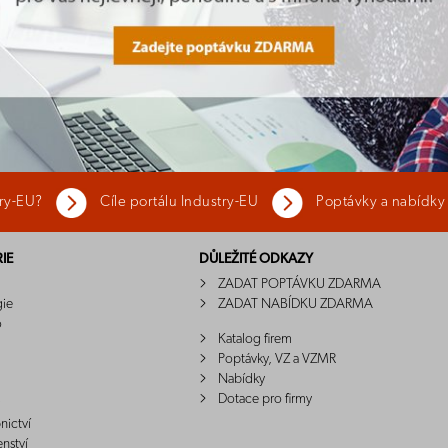
try-EU?
Cíle portálu Industry-EU
Poptávky a nabídky
IE
DŮLEŽITÉ ODKAZY
ZADAT POPTÁVKU ZDARMA
gie
ZADAT NABÍDKU ZDARMA
o
Katalog firem
Poptávky, VZ a VZMR
Nabídky
Dotace pro firmy
nictví
enství