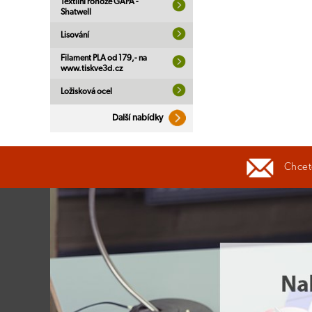
Textilní rohože GAPA -
Shatwell
Lisování
Filament PLA od 179,- na
www.tiskve3d.cz
Ložisková ocel
Další nabídky
Chcete