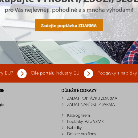
try-EU?
Cíle portálu Industry-EU
Poptávky a nabídky
IE
DŮLEŽITÉ ODKAZY
ZADAT POPTÁVKU ZDARMA
gie
ZADAT NABÍDKU ZDARMA
o
Katalog firem
Poptávky, VZ a VZMR
Nabídky
Dotace pro firmy