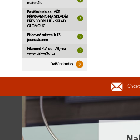
materiálu
Použité krabice - VŠE
PŘIPRAVENO NA SKLADĚ !
PŘES 30 DRUHŮ - SKLAD
OLOMOUC
Přídavné zařízení k TS -
jednostranné
Filament PLA od 179,- na
www.tiskve3d.cz
Další nabídky
Chcete