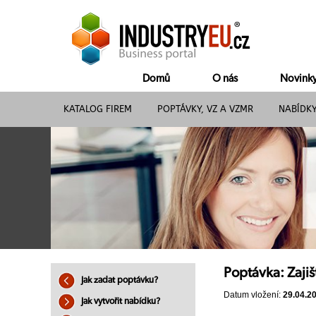
Domů
O nás
Novink
KATALOG FIREM
POPTÁVKY, VZ A VZMR
NABÍDK
Poptávka: Zajiš
Jak zadat poptávku?
Datum vložení:
29.04.2
Jak vytvořit nabídku?