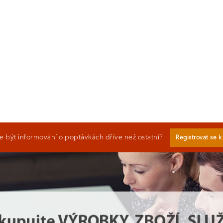
 být informování o poptávkách dříve než ostatní?
Registrovat se 