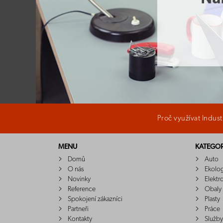
Proč využívat Indus
MENU
KATEGOR
Domů
Auto
O nás
Ekolo
Novinky
Elektr
Reference
Obaly
Spokojení zákazníci
Plasty
Partneři
Práce
Kontakty
Služby