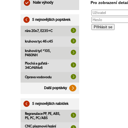
Pro zobrazení detai
Naše výhody
5 nejnovějších poptávek
rúra 20x7, E235+C
kruhova tyc 46 c45
kruhová tyč *105,
P460NH
Plochá a guľatá -
34CrNiMo6
Oprava vodovodu
Další poptávky
5 nejnovějších nabídek
Regranulace PP, PE, ABS,
PS, PC, PC/ABS
CNC plazmové řezání