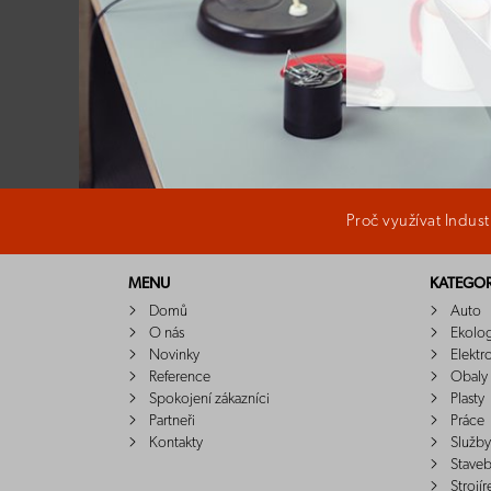
Proč využívat Indus
MENU
KATEGOR
Domů
Auto
O nás
Ekolo
Novinky
Elektr
Reference
Obaly
Spokojení zákazníci
Plasty
Partneři
Práce
Kontakty
Služby
Staveb
Strojír