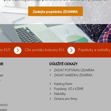
try-EU?
Cíle portálu Industry-EU
Poptávky a nabídky
IE
DŮLEŽITÉ ODKAZY
ZADAT POPTÁVKU ZDARMA
gie
ZADAT NABÍDKU ZDARMA
o
Katalog firem
Poptávky, VZ a VZMR
Nabídky
Dotace pro firmy
nictví
enství