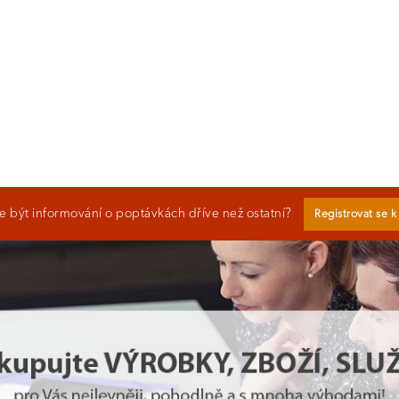
 být informování o poptávkách dříve než ostatní?
Registrovat se 