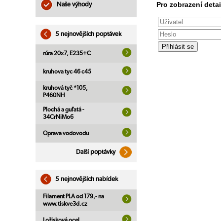
Pro zobrazení detai
Naše výhody
5 nejnovějších poptávek
rúra 20x7, E235+C
kruhova tyc 46 c45
kruhová tyč *105,
P460NH
Plochá a guľatá -
34CrNiMo6
Oprava vodovodu
Další poptávky
5 nejnovějších nabídek
Filament PLA od 179,- na
www.tiskve3d.cz
Ložisková ocel