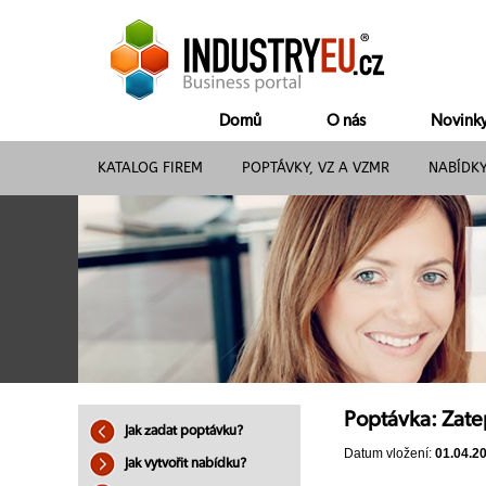
Domů
O nás
Novink
KATALOG FIREM
POPTÁVKY, VZ A VZMR
NABÍDK
Poptávka: Zate
Jak zadat poptávku?
Datum vložení:
01.04.2
Jak vytvořit nabídku?