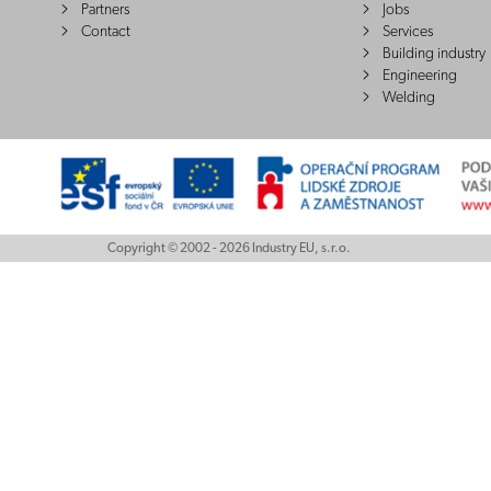
Partners
Jobs
Contact
Services
Building industry
Engineering
Welding
Copyright © 2002 - 2026 Industry EU, s.r.o.