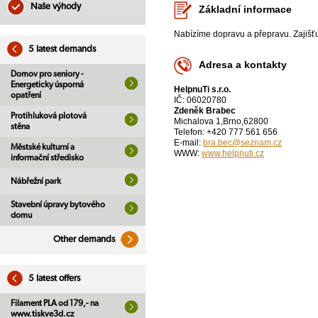
Naše výhody
Základní informace
Nabízíme dopravu a přepravu. Zajišťu
5 latest demands
Adresa a kontakty
Domov pro seniory -
Energeticky úsporná
HelpnuTi s.r.o.
opatření
IČ: 06020780
Zdeněk Brabec
Protihluková plotová
Michalova 1,Brno,62800
stěna
Telefon: +420 777 561 656
E-mail:
bra.bec@seznam.cz
Městské kulturní a
WWW:
www.helpnuti.cz
informační středisko
Nábřežní park
Stavební úpravy bytového
domu
Other demands
5 latest offers
Filament PLA od 179,- na
www.tiskve3d.cz