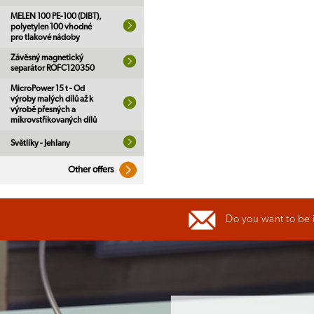
MELEN 100 PE-100 (DIBT),
polyetylen 100 vhodné
pro tlakové nádoby
Závěsný magnetický
separátor ROFC120350
MicroPower 15 t - Od
výroby malých dílů až k
výrobě přesných a
mikrovstřikovaných dílů
Světlíky - Jehlany
Other offers
Do you want to be