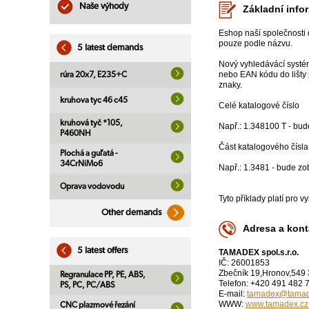
Naše výhody
Základní info
Eshop naší společnosti 
pouze podle názvu.
5 latest demands
Nový vyhledávácí systém 
nebo EAN kódu do lišty 
rúra 20x7, E235+C
znaky.
kruhova tyc 46 c45
Celé katalogové číslo
kruhová tyč *105,
Např.: 1.348100 T - bud
P460NH
Část katalogového čísla
Plochá a guľatá -
34CrNiMo6
Např.: 1.3481 - bude zo
Oprava vodovodu
Tyto příklady platí pro 
Other demands
Adresa a kont
5 latest offers
TAMADEX spol.s.r.o.
IČ: 26001853
Zbečník 19,Hronov,549
Regranulace PP, PE, ABS,
Telefon: +420 491 482 
PS, PC, PC/ABS
E-mail:
tamadex@tamad
WWW:
www.tamadex.cz
CNC plazmové řezání