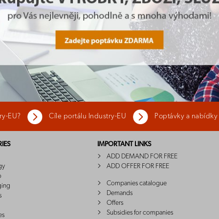
try-EU?
Cíle portálu Industry-EU
Poptávky a nabídky
IES
IMPORTANT LINKS
ADD DEMAND FOR FREE
gy
ADD OFFER FOR FREE
o
Companies catalogue
ging
Demands
s
Offers
Subsidies for companies
es