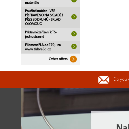
materiálu
Použité krabice - VŠE
PŘIPRAVENO NA SKLADĚ !
PŘES 30 DRUHŮ - SKLAD
OLOMOUC
Přídavné zařízení k TS -
jednostranné
Filament PLA od 179,- na
www.tiskve3d.cz
Other offers
Do you 