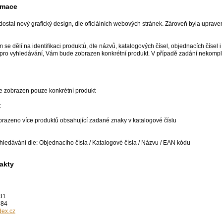
rmace
dostal nový grafický design, dle oficiálních webových stránek. Zároveň byla uprave
se dělí na identifikaci produktů, dle názvů, katalogových čísel, objednacích čísel
pro vyhledávání, Vám bude zobrazen konkrétní produkt. V případě zadání nekomple
e zobrazen pouze konkrétní produkt
:
brazeno více produktů obsahující zadané znaky v katalogové číslu
vyhledávání dle: Objednacího čísla / Katalogové čísla / Názvu / EAN kódu
akty
 31
784
ex.cz