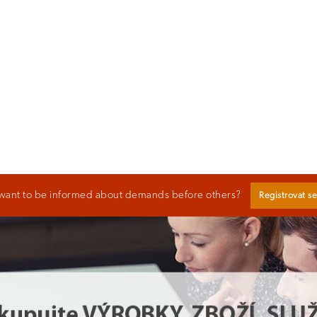
want to be informed about demands before others?
Registrovat s