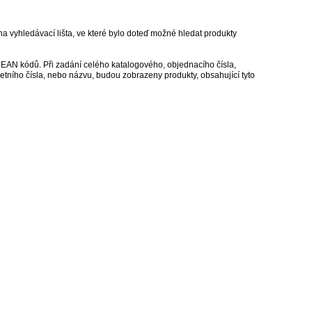
na vyhledávací lišta, ve které bylo doteď možné hledat produkty
 i EAN kódů. Při zadání celého katalogového, objednacího čísla,
tního čísla, nebo názvu, budou zobrazeny produkty, obsahující tyto