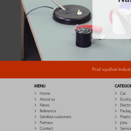
Proč využívat Indus
MENU
CATEGOR
Home
Car
About us
Ecolo
News
Electr
Reference
Packa
Satisfied customers
Plastic
Partners
Jobs
Contact
Servic