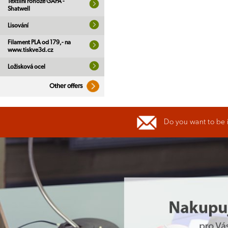
Textilní rohože GAPA -
Shatwell
Lisování
Filament PLA od 179,- na
www.tiskve3d.cz
Ložisková ocel
Other offers
Do you want to be