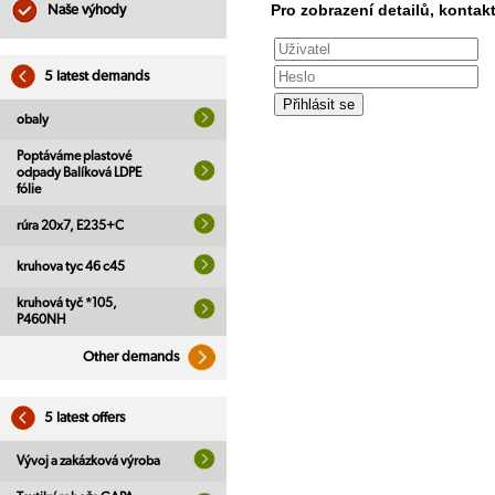
Pro zobrazení detailů, kontakt
Naše výhody
5 latest demands
obaly
Poptáváme plastové
odpady Balíková LDPE
fólie
rúra 20x7, E235+C
kruhova tyc 46 c45
kruhová tyč *105,
P460NH
Other demands
5 latest offers
Vývoj a zakázková výroba