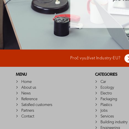
Proč využívat Industry-EU?
MENU
CATEGORIES
Home
Car
About us
Ecology
News
Electro
Reference
Packaging
Satisfied customers
Plastics
Partners
Jobs
Contact
Services
Building industry
Engineering