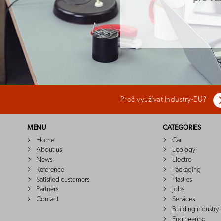
Proč využívat Industry-EU?
MENU
CATEGORIES
Home
Car
About us
Ecology
News
Electro
Reference
Packaging
Satisfied customers
Plastics
Partners
Jobs
Contact
Services
Building industry
Engineering