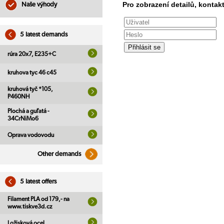
Pro zobrazení detailů, kontakt
Naše výhody
5 latest demands
rúra 20x7, E235+C
kruhova tyc 46 c45
kruhová tyč *105,
P460NH
Plochá a guľatá -
34CrNiMo6
Oprava vodovodu
Other demands
5 latest offers
Filament PLA od 179,- na
www.tiskve3d.cz
Ložisková ocel