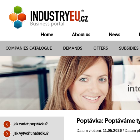
Home
About us
News
COMPANIES CATALOGUE
DEMANDS
OFFERS
SUBSIDIES
Poptávka: Poptáváme t
Jak zadat poptávku?
Datum vložení:
11.05.2026
/ Datum pl
Jak vytvořit nabídku?