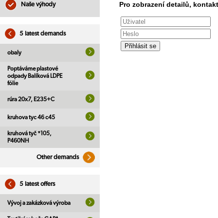
Pro zobrazení detailů, kontakt
Naše výhody
5 latest demands
obaly
Poptáváme plastové
odpady Balíková LDPE
fólie
rúra 20x7, E235+C
kruhova tyc 46 c45
kruhová tyč *105,
P460NH
Other demands
5 latest offers
Vývoj a zakázková výroba