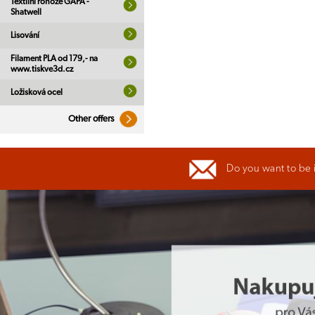
Textilní rohože GAPA -
Shatwell
Lisování
Filament PLA od 179,- na
www.tiskve3d.cz
Ložisková ocel
Other offers
Do you want to be