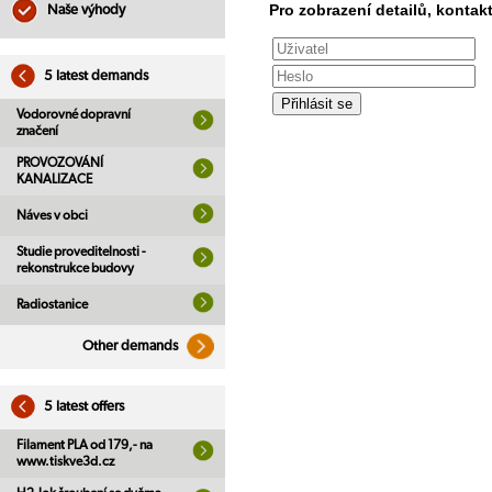
Pro zobrazení detailů, kontakt
Naše výhody
5 latest demands
Vodorovné dopravní
značení
PROVOZOVÁNÍ
KANALIZACE
Náves v obci
Studie proveditelnosti -
rekonstrukce budovy
Radiostanice
Other demands
5 latest offers
Filament PLA od 179,- na
www.tiskve3d.cz