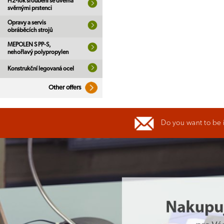
H2-lok šroubení se dvěma
svěrnými prstenci
Opravy a servis
obráběcích strojů
MEPOLEN S PP-S,
nehořlavý polypropylen
Konstrukční legovaná ocel
Other offers
Do you want to be