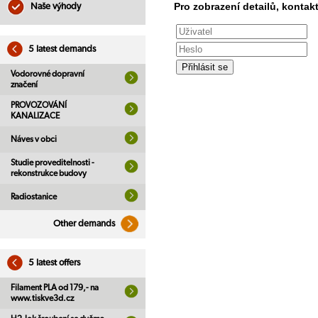
Pro zobrazení detailů, kontakt
Naše výhody
5 latest demands
Vodorovné dopravní
značení
PROVOZOVÁNÍ
KANALIZACE
Náves v obci
Studie proveditelnosti -
rekonstrukce budovy
Radiostanice
Other demands
5 latest offers
Filament PLA od 179,- na
www.tiskve3d.cz