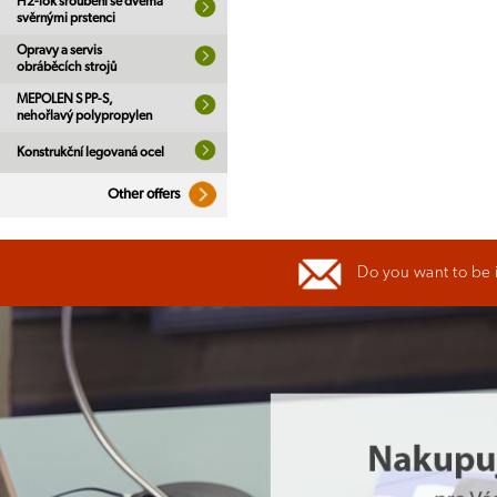
H2-lok šroubení se dvěma
svěrnými prstenci
Opravy a servis
obráběcích strojů
MEPOLEN S PP-S,
nehořlavý polypropylen
Konstrukční legovaná ocel
Other offers
Do you want to be