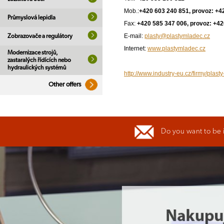
Mob.:
+420 603 240 851, provoz: +4
Průmyslová lepidla
Fax:
+420 585 347 006, provoz: +42
E-mail:
plasty@plastymladec.cz
Zobrazovače a regulátory
Internet:
www.plastymladec.cz
Modernizace strojů,
zastaralých řídících nebo
hydraulických systémů
http://www.industry-eu.cz/firmy/pla
Other offers
Do you want to be