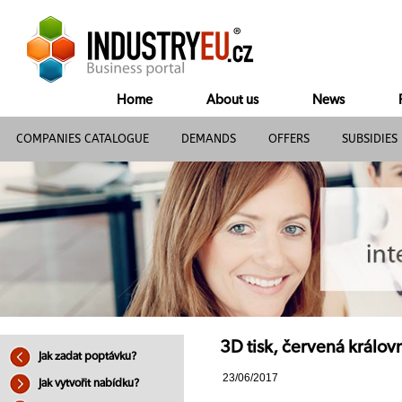
Home
About us
News
COMPANIES CATALOGUE
DEMANDS
OFFERS
SUBSIDIES
3D tisk, červená králov
Jak zadat poptávku?
23/06/2017
Jak vytvořit nabídku?