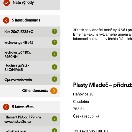
Naše výhody
5 latest demands
3D tisk se v dnešní době využívá i p
rúra 20x7, E235+C
Brně na Fakultě výtvarného umění a za
informací naleznete v těchto článcíc
kruhova tyc 46 c45
kruhová tyč *105,
P460NH
Plochá a guľatá -
34CrNiMo6
Oprava vodovodu
Plasty Mladeč – přidr
Other demands
Haňovice 18
Chudobín
5 latest offers
783 21
Česká republika
Filament PLA od 179,- na
www.tiskve3d.cz
Tel.:
+420 585 100 311
Ložisková ocel