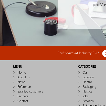
Proč využívat Industry-EU?
MENU
CATEGORIES
Home
Car
About us
Ecology
News
Electro
Reference
Packaging
Satisfied customers
Plastics
Partners
Jobs
Contact
Services
Building industry