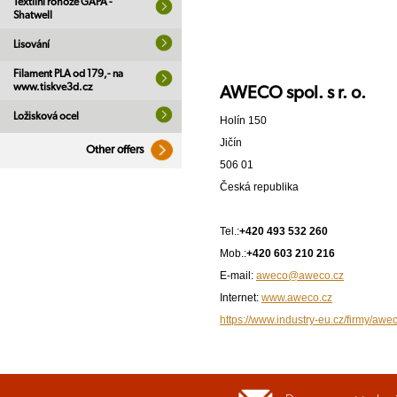
Textilní rohože GAPA -
Shatwell
Lisování
Filament PLA od 179,- na
www.tiskve3d.cz
AWECO spol. s r. o.
Ložisková ocel
Holín 150
Jičín
Other offers
506 01
Česká republika
Tel.:
+420 493 532 260
Mob.:
+420 603 210 216
E-mail:
aweco@aweco.cz
Internet:
www.aweco.cz
https://www.industry-eu.cz/firmy/awec