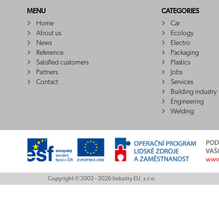
MENU
CATEGORIES
Home
Car
About us
Ecology
News
Electro
Reference
Packaging
Satisfied customers
Plastics
Partners
Jobs
Contact
Services
Building industry
Engineering
Welding
Copyright © 2002 - 2026 Industry EU, s.r.o.