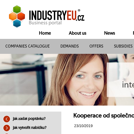
Home
About us
News
COMPANIES CATALOGUE
DEMANDS
OFFERS
SUBSIDIES
Kooperace od společnos
Jak zadat poptávku?
23/10/2019
Jak vytvořit nabídku?