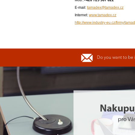
Mob.:
+420 725 367 822
E-mail:
tamadex@tamadex.cz
Internet:
www.tamadex.cz
http://www.industry-eu.cz/firmy/tamad
Do you want to be