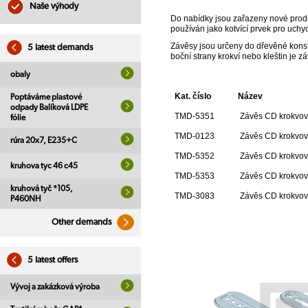
Naše výhody
Do nabídky jsou zařazeny nové produ
používán jako kotvící prvek pro uchy
Závěsy jsou určeny do dřevěné kons
5 latest demands
boční strany krokví nebo kleštin je 
obaly
Kat. číslo
Název
Poptáváme plastové
odpady Balíková LDPE
TMD-5351
Závěs CD krokvo
fólie
TMD-0123
Závěs CD krokvo
rúra 20x7, E235+C
TMD-5352
Závěs CD krokvo
kruhova tyc 46 c45
TMD-5353
Závěs CD krokvo
kruhová tyč *105,
TMD-3083
Závěs CD krokvo
P460NH
Other demands
5 latest offers
Vývoj a zakázková výroba