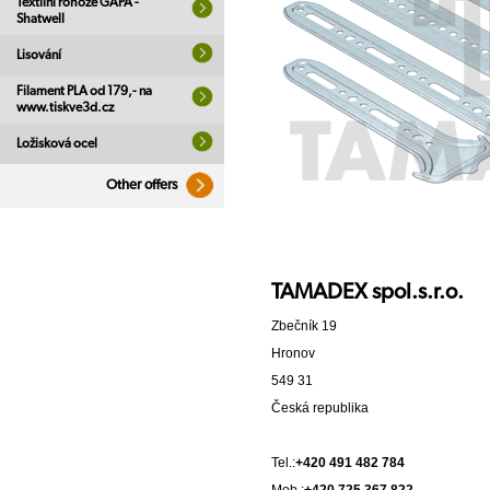
Textilní rohože GAPA -
Shatwell
Lisování
Filament PLA od 179,- na
www.tiskve3d.cz
Ložisková ocel
Other offers
TAMADEX spol.s.r.o.
Zbečník 19
Hronov
549 31
Česká republika
Tel.:
+420 491 482 784