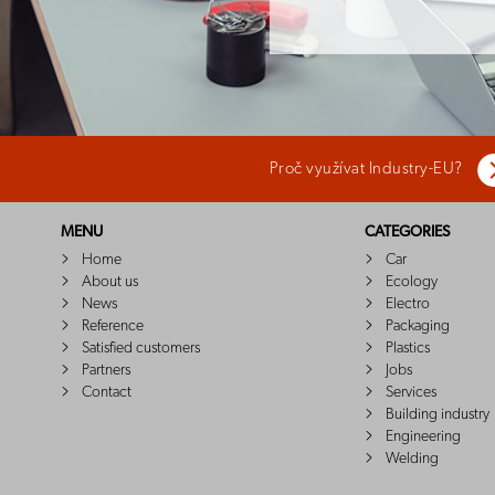
Proč využívat Industry-EU?
MENU
CATEGORIES
Home
Car
About us
Ecology
News
Electro
Reference
Packaging
Satisfied customers
Plastics
Partners
Jobs
Contact
Services
Building industry
Engineering
Welding