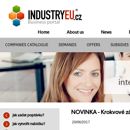
Home
About us
News
COMPANIES CATALOGUE
DEMANDS
OFFERS
SUBSIDIES
NOVINKA - Krokvové z
Jak zadat poptávku?
20/06/2017
Jak vytvořit nabídku?