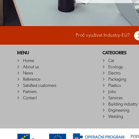
Proč využívat Industry-EU?
MENU
CATEGORIES
Home
Car
About us
Ecology
News
Electro
Reference
Packaging
Satisfied customers
Plastics
Partners
Jobs
Contact
Services
Building industry
Engineering
Welding