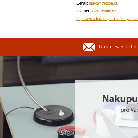
E-mail:
sales@treston.cz
Internet:
www.treston.cz
https://www.industry-eu.cz/firmy/trest
Do you want to be