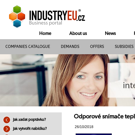
Home
About us
News
COMPANIES CATALOGUE
DEMANDS
OFFERS
SUBSIDIES
Odporové snímače teplo
Jak zadat poptávku?
26/10/2018
Jak vytvořit nabídku?