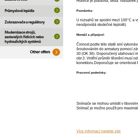
Hlavice je plastová, šedá. Nástavek j
Poznámka:
Průmyslová lepidla
U rozsahů se spodní mezí 100°C a vý
Zobrazovače a regulátory
neodpovídá skutečné teplotě).
Modernizace strojů,
Montáž a připojení:
zastaralých řídících nebo
hydraulických systémů
Činnost podle této statě smí vykoná
šroubováním do armatury pomocí záv
Other offers
30 (OK 36). Doporučený utahovací mo
obr.3. Vnitřní průměr těsnění musí o
konektoru.Doporučuje se orientovat hl
Pracovní podmínky:
Snímače se mohou umístit v libovol
Snímač je možno použít pro maximál
Více informací najdete zde