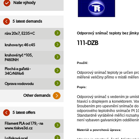
Naše výhody
5 latest demands
Odporový snímač teploty bez jímky
rúra 20x7, E235+C
111-DZB
kruhova tyc 46 c45
kruhová tyč *105,
P460NH
Použítí:
Plochá a guľatá -
Odporový snímač teploty je určen pro
34CrNiMo6
měřené veličiny přímo v místě měřen
Oprava vodovodu
Popis:
Other demands
Odporový snímač s vedením je umístě
hlavicí s displejem a konektorem. Vo
šroubením pro upevnění snímače do př
odporového teplotního snímače Pt 10
5 latest offers
Standardně vyráběné měřicí rozsahy 
není vybaven galvanickým oddělení
Filament PLA od 179,- na
www.tiskve3d.cz
Materiál a povrchová úprava:
Ložisková ocel