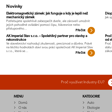
Novinky
Elektromagnetický zámek: Jak funguje a kdy je lepší než
Diop
mechanický zámek
Jak s
Potřebujete spolehlivě zabezpečit dveře, ale zároveň umožnit
jejich pohodlné ovládání pomocí čipu, klávesnice nebo
přístupového…
Přečíst
AK Imperial Stav s.r.o. – Spolehlivý partner pro stavby a
Proč
rekonstrukce
od s
Ve stavebnictví rozhodují zkušenosti, preciznost a důvěra. Právě
Proč 
na těchto hodnotách staví svou práci společnost AK Imperial Stav
státu
s.r.o., která se…
záko
Přečíst
Proč využívat Industry-EU?
MENU
KATEGORIE
Domů
Auto
O nás
Ekologie