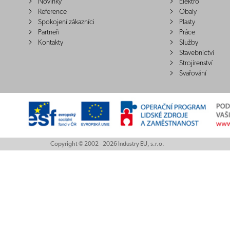
Novinky
Elektro
Reference
Obaly
Spokojení zákazníci
Plasty
Partneři
Práce
Kontakty
Služby
Stavebnictví
Strojírenství
Svařování
Copyright © 2002 - 2026 Industry EU, s.r.o.