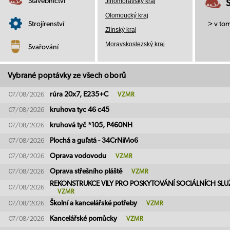
Stavebnictví
Jihomoravský kraj
Olomoucký kraj
Strojírenství
> v to
Zlínský kraj
Moravskoslezský kraj
Svařování
Vybrané poptávky ze všech oborů
rúra 20x7, E235+C
07/08/2026
VZMR
kruhova tyc 46 c45
07/08/2026
kruhová tyč *105, P460NH
07/08/2026
Plochá a guľatá - 34CrNiMo6
07/08/2026
Oprava vodovodu
07/08/2026
VZMR
Oprava střešního pláště
07/08/2026
VZMR
REKONSTRUKCE VILY PRO POSKYTOVÁNÍ SOCIÁLNÍCH SLU
07/08/2026
VZMR
Školní a kancelářské potřeby
07/08/2026
VZMR
Kancelářské pomůcky
07/08/2026
VZMR