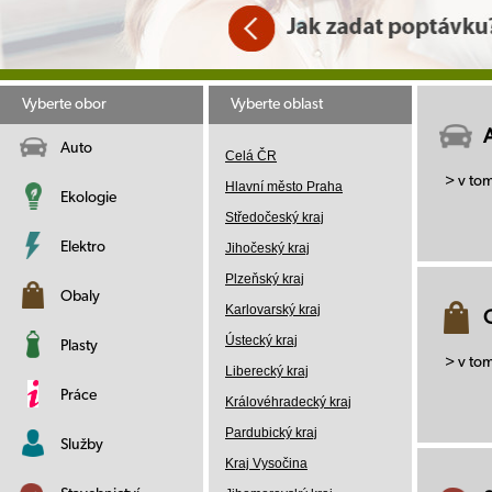
Vyberte obor
Vyberte oblast
Auto
Celá ČR
> v to
Hlavní město Praha
Ekologie
Středočeský kraj
Elektro
Jihočeský kraj
Plzeňský kraj
Obaly
Karlovarský kraj
Ústecký kraj
Plasty
> v to
Liberecký kraj
Práce
Královéhradecký kraj
Pardubický kraj
Služby
Kraj Vysočina