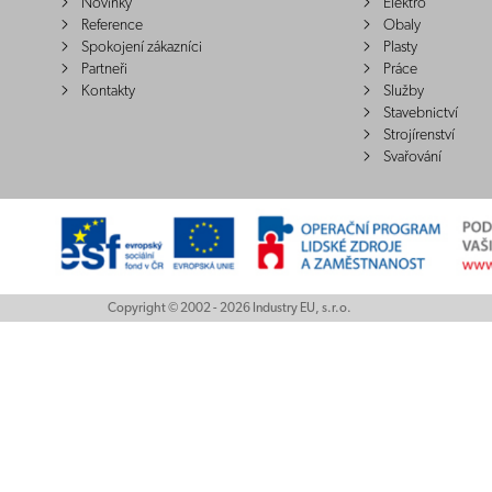
Novinky
Elektro
Reference
Obaly
Spokojení zákazníci
Plasty
Partneři
Práce
Kontakty
Služby
Stavebnictví
Strojírenství
Svařování
Copyright © 2002 - 2026 Industry EU, s.r.o.