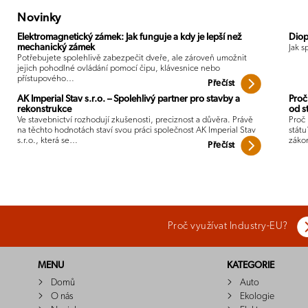
Novinky
Elektromagnetický zámek: Jak funguje a kdy je lepší než
Diop
mechanický zámek
Jak s
Potřebujete spolehlivě zabezpečit dveře, ale zároveň umožnit
jejich pohodlné ovládání pomocí čipu, klávesnice nebo
přístupového…
Přečíst
AK Imperial Stav s.r.o. – Spolehlivý partner pro stavby a
Proč
rekonstrukce
od s
Ve stavebnictví rozhodují zkušenosti, preciznost a důvěra. Právě
Proč 
na těchto hodnotách staví svou práci společnost AK Imperial Stav
státu
s.r.o., která se…
záko
Přečíst
Proč využívat Industry-EU?
MENU
KATEGORIE
Domů
Auto
O nás
Ekologie