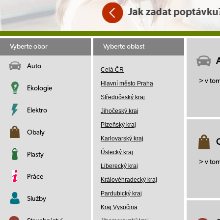
Vyberte obor
Vyberte oblast
Auto
Celá ČR
> v to
Hlavní město Praha
Ekologie
Středočeský kraj
Elektro
Jihočeský kraj
Plzeňský kraj
Obaly
Karlovarský kraj
Ústecký kraj
Plasty
> v to
Liberecký kraj
Práce
Královéhradecký kraj
Pardubický kraj
Služby
Kraj Vysočina