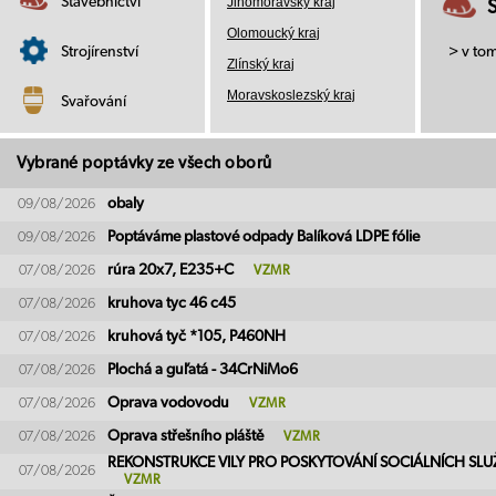
Stavebnictví
Jihomoravský kraj
Olomoucký kraj
Strojírenství
> v to
Zlínský kraj
Moravskoslezský kraj
Svařování
Vybrané poptávky ze všech oborů
obaly
09/08/2026
Poptáváme plastové odpady Balíková LDPE fólie
09/08/2026
rúra 20x7, E235+C
07/08/2026
VZMR
kruhova tyc 46 c45
07/08/2026
kruhová tyč *105, P460NH
07/08/2026
Plochá a guľatá - 34CrNiMo6
07/08/2026
Oprava vodovodu
07/08/2026
VZMR
Oprava střešního pláště
07/08/2026
VZMR
REKONSTRUKCE VILY PRO POSKYTOVÁNÍ SOCIÁLNÍCH SLU
07/08/2026
VZMR