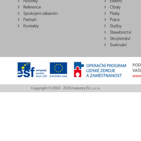
Novinky
Elektro
Reference
Obaly
Spokojení zákazníci
Plasty
Partneři
Práce
Kontakty
Služby
Stavebnictví
Strojírenství
Svařování
Copyright © 2002 - 2026 Industry EU, s.r.o.