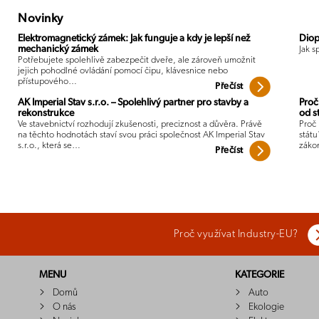
Novinky
Elektromagnetický zámek: Jak funguje a kdy je lepší než
Diop
mechanický zámek
Jak s
Potřebujete spolehlivě zabezpečit dveře, ale zároveň umožnit
jejich pohodlné ovládání pomocí čipu, klávesnice nebo
přístupového…
Přečíst
AK Imperial Stav s.r.o. – Spolehlivý partner pro stavby a
Proč
rekonstrukce
od s
Ve stavebnictví rozhodují zkušenosti, preciznost a důvěra. Právě
Proč 
na těchto hodnotách staví svou práci společnost AK Imperial Stav
státu
s.r.o., která se…
záko
Přečíst
Proč využívat Industry-EU?
MENU
KATEGORIE
Domů
Auto
O nás
Ekologie