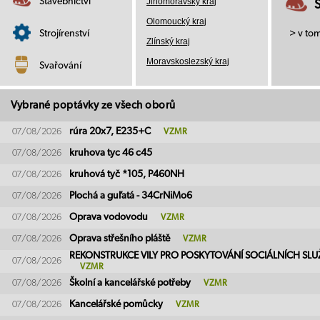
Stavebnictví
Jihomoravský kraj
Olomoucký kraj
Strojírenství
> v to
Zlínský kraj
Moravskoslezský kraj
Svařování
Vybrané poptávky ze všech oborů
rúra 20x7, E235+C
07/08/2026
VZMR
kruhova tyc 46 c45
07/08/2026
kruhová tyč *105, P460NH
07/08/2026
Plochá a guľatá - 34CrNiMo6
07/08/2026
Oprava vodovodu
07/08/2026
VZMR
Oprava střešního pláště
07/08/2026
VZMR
REKONSTRUKCE VILY PRO POSKYTOVÁNÍ SOCIÁLNÍCH SLU
07/08/2026
VZMR
Školní a kancelářské potřeby
07/08/2026
VZMR
Kancelářské pomůcky
07/08/2026
VZMR