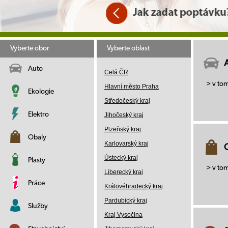
Vyberte obor
Vyberte oblast
Auto
Celá ČR
> v to
Hlavní město Praha
Ekologie
Středočeský kraj
Elektro
Jihočeský kraj
Plzeňský kraj
Obaly
Karlovarský kraj
Ústecký kraj
Plasty
> v to
Liberecký kraj
Práce
Královéhradecký kraj
Pardubický kraj
Služby
Kraj Vysočina