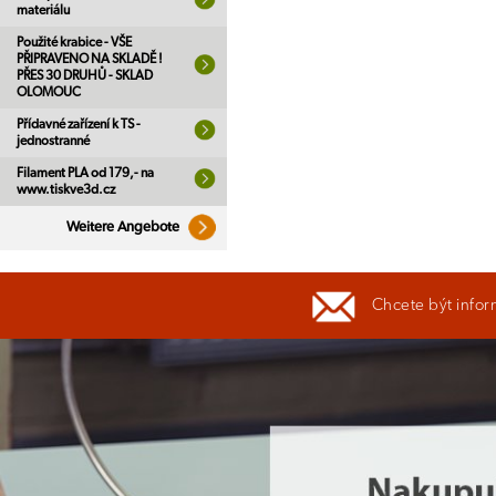
materiálu
Použité krabice - VŠE
PŘIPRAVENO NA SKLADĚ !
PŘES 30 DRUHŮ - SKLAD
OLOMOUC
Přídavné zařízení k TS -
jednostranné
Filament PLA od 179,- na
www.tiskve3d.cz
Weitere Angebote
Chcete být infor