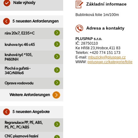
Naše výhody
Základní informace
Bublinková folie 1m/100m
5 neuesten Anforderungen
Adresa a kontakty
rúra 20x7, E235+C
PLUSPAP s.r.o.
IČ: 28750110
kruhova tyc 46 c45
Ke Hřišti 23,Hrobce,411 83
Telefon: +420 774 151 173
kruhová tyč *105,
E-mail:
mbuzicky@pluspap.cz
P460NH
WWW:
ppluspap.cz/kategorie/folie
Plochá a guľatá -
34CrNiMo6
Oprava vodovodu
Weitere Anforderungen
5 neuesten Angebote
Regranulace PP, PE, ABS,
PS, PC, PC/ABS
CNC plazmové řezání